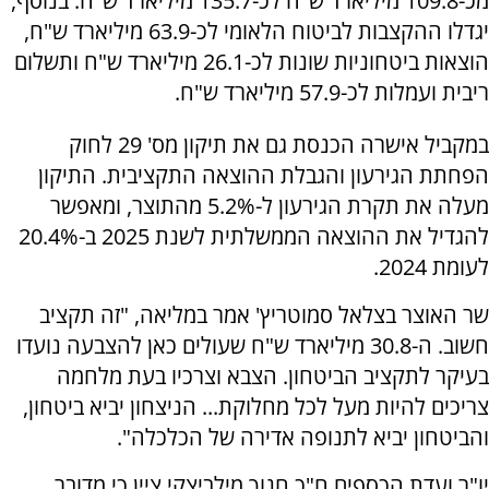
מכ-109.8 מיליארד ש"ח לכ-135.7 מיליארד ש"ח. בנוסף,
יגדלו ההקצבות לביטוח הלאומי לכ-63.9 מיליארד ש"ח,
הוצאות ביטחוניות שונות לכ-26.1 מיליארד ש"ח ותשלום
ריבית ועמלות לכ-57.9 מיליארד ש"ח.
במקביל אישרה הכנסת גם את תיקון מס' 29 לחוק
הפחתת הגירעון והגבלת ההוצאה התקציבית. התיקון
מעלה את תקרת הגירעון ל-5.2% מהתוצר, ומאפשר
להגדיל את ההוצאה הממשלתית לשנת 2025 ב-20.4%
לעומת 2024.
שר האוצר בצלאל סמוטריץ' אמר במליאה, "זה תקציב
חשוב. ה-30.8 מיליארד ש"ח שעולים כאן להצבעה נועדו
בעיקר לתקציב הביטחון. הצבא וצרכיו בעת מלחמה
צריכים להיות מעל לכל מחלוקת... הניצחון יביא ביטחון,
והביטחון יביא לתנופה אדירה של הכלכלה".
יו"ר ועדת הכספים ח"כ חנוך מילביצקי ציין כי מדובר