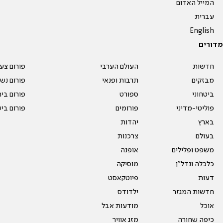
המייל האדום
עברית
English
מדורים
חדשות
העולם הערבי
פורום צע
מבזקים
תרבות ופנאי
פורום נשו
ביטחוני
ספורט
פורום בי
פוליטי-מדיני
פורומים
פורום בי
בארץ
יהדות
בעולם
צרכנות
משפט ופלילים
אופנה
כלכלה ונדל"ן
מוסיקה
דעות
פיוטקאסט
חדשות המגזר
ילדודס
אוכל
מודעות אבל
כיפה שחורה
מזג אוויר