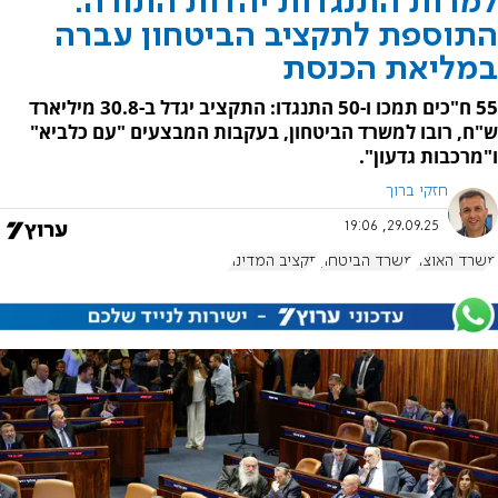
למרות התנגדות יהדות התורה:
התוספת לתקציב הביטחון עברה
במליאת הכנסת
55 ח"כים תמכו ו-50 התנגדו: התקציב יגדל ב-30.8 מיליארד
ש"ח, רובו למשרד הביטחון, בעקבות המבצעים "עם כלביא"
ו"מרכבות גדעון".
חזקי ברוך
29.09.25, 19:06
משרד האוצר
משרד הביטחון
תקציב המדינה