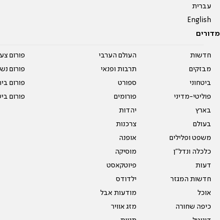
עברית
English
מדורים
חדשות
העולם הערבי
פורום צע
מבזקים
תרבות ופנאי
פורום נשו
ביטחוני
ספורט
פורום בי
פוליטי-מדיני
פורומים
פורום בי
בארץ
יהדות
בעולם
צרכנות
משפט ופלילים
אופנה
כלכלה ונדל"ן
מוסיקה
דעות
פיוטקאסט
חדשות המגזר
ילדודס
אוכל
מודעות אבל
כיפה שחורה
מזג אוויר