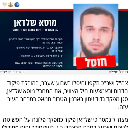
חיסול מוצלח
צילום: דובר צה"ל
צה"ל ושב"כ תקפו וחיסלו בשבוע שעבר, בהובלת פיקוד
הדרום ובאמצעות חיל האוויר, את המחבל מוסא שלדאן,
סגן מפקד גדוד זיתון בארגון הטרור חמאס במרחב העיר
עזה.
מצה"ל נמסר כי שלדאן פיקד כמפקד פלוגה על הפשיטה
לשטח ישראל בטבח הרצחני ב-7 באוקטובר והיה ממובילי