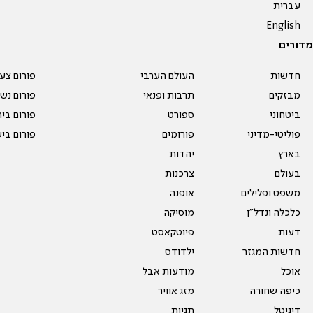
עברית
English
מדורים
חדשות
העולם הערבי
פורום צע
מבזקים
תרבות ופנאי
פורום נשו
ביטחוני
ספורט
פורום בי
פוליטי-מדיני
פורומים
פורום בי
בארץ
יהדות
בעולם
צרכנות
משפט ופלילים
אופנה
כלכלה ונדל"ן
מוסיקה
דעות
פיוטקאסט
חדשות המגזר
ילדודס
אוכל
מודעות אבל
כיפה שחורה
מזג אוויר
דיגיטל
תגיות