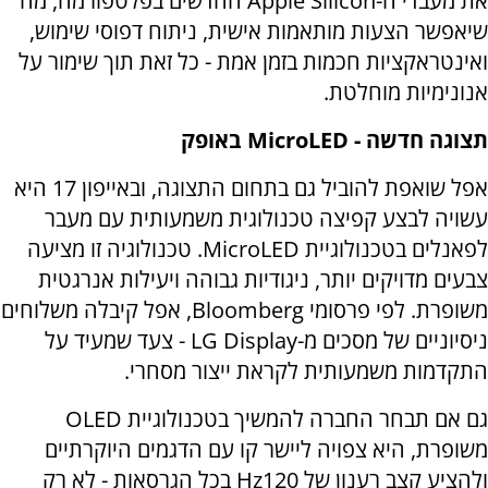
את מעבדי ה-
Apple Silicon
החדשים בפלטפורמה, מה
שיאפשר הצעות מותאמות אישית, ניתוח דפוסי שימוש,
ואינטראקציות חכמות בזמן אמת - כל זאת תוך שימור על
אנונימיות מוחלטת.
תצוגה חדשה -
MicroLED
באופק
אפל שואפת להוביל גם בתחום התצוגה, ובאייפון 17 היא
עשויה לבצע קפיצה טכנולוגית משמעותית עם מעבר
לפאנלים בטכנולוגיית
MicroLED
. טכנולוגיה זו מציעה
צבעים מדויקים יותר, ניגודיות גבוהה ויעילות אנרגטית
משופרת. לפי פרסומי
Bloomberg
, אפל קיבלה משלוחים
ניסיוניים של מסכים מ-
LG Display
- צעד שמעיד על
התקדמות משמעותית לקראת ייצור מסחרי.
גם אם תבחר החברה להמשיך בטכנולוגיית
OLED
משופרת, היא צפויה ליישר קו עם הדגמים היוקרתיים
ולהציע קצב רענון של 120
Hz
בכל הגרסאות - לא רק