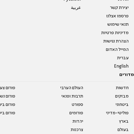
יצירת קשר
عربية
פרסמו אצלנו
תנאי שימוש
מדיניות פרטיות
הצהרת נגישות
המייל האדום
עברית
English
מדורים
חדשות
העולם הערבי
פורום צע
מבזקים
תרבות ופנאי
פורום נשו
ביטחוני
ספורט
פורום בי
פוליטי-מדיני
פורומים
פורום בי
בארץ
יהדות
בעולם
צרכנות