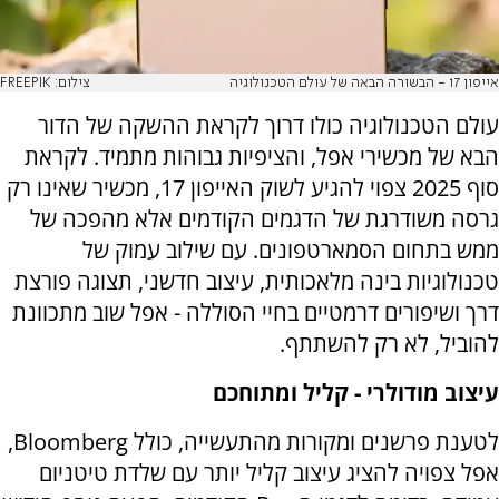
אייפון 17 - הבשורה הבאה של עולם הטכנולוגיה
צילום: FREEPIK
עולם הטכנולוגיה כולו דרוך לקראת ההשקה של הדור
הבא של מכשירי אפל, והציפיות גבוהות מתמיד. לקראת
סוף 2025 צפוי להגיע לשוק האייפון 17, מכשיר שאינו רק
גרסה משודרגת של הדגמים הקודמים אלא מהפכה של
ממש בתחום הסמארטפונים. עם שילוב עמוק של
טכנולוגיות בינה מלאכותית, עיצוב חדשני, תצוגה פורצת
דרך ושיפורים דרמטיים בחיי הסוללה - אפל שוב מתכוונת
להוביל, לא רק להשתתף.
עיצוב מודולרי - קליל ומתוחכם
לטענת פרשנים ומקורות מהתעשייה, כולל
Bloomberg
,
אפל צפויה להציג עיצוב קליל יותר עם שלדת טיטניום