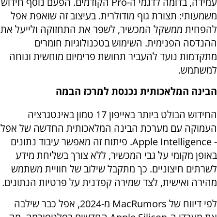
עמידה, בדומה לדגמי ה-
Pro
הקודמים. הפעם נוסף חידוש
משמעותי: תצורת גוף מודולרית. בעיצוב זה שואפת אפל
להפחית ממשקל המכשיר, לשפר את התחזוקה ולייעל את
ההנדסה הפנימית. השימוש בטכנולוגיות חומרים
מתקדמות נועד להעביר תחושת פרימיום מוחשית ונוחה
למשתמש.
הבינה המלאכותית נכנסת למרכז הבמה
החידוש הבולט ביותר באייפון 17 טמון באינטגרציה
העמוקה עם מערכת הבינה המלאכותית החדשה של אפל
-
Apple Intelligence
. פיתוח זה מאפשר עיבוד נתונים
באופן מקומי על גבי המכשיר, ללא צורך בשליחת מידע
לשרתים חיצוניים. כך מתקבל שילוב של חוויית משתמש
מהירה ואישית, לצד שמירה קפדנית על פרטיות הנתונים.
לפי דיווח של
MacRumors
מ-2024, אפל כבר שילבה