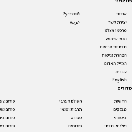
פנו אלינו
אודות
Pусский
יצירת קשר
عربية
פרסמו אצלנו
תנאי שימוש
מדיניות פרטיות
הצהרת נגישות
המייל האדום
עברית
English
מדורים
חדשות
העולם הערבי
פורום צע
מבזקים
תרבות ופנאי
פורום נשו
ביטחוני
ספורט
פורום בי
פוליטי-מדיני
פורומים
פורום בי