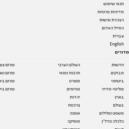
תנאי שימוש
מדיניות פרטיות
הצהרת נגישות
המייל האדום
עברית
English
מדורים
חדשות
העולם הערבי
פורום צע
מבזקים
תרבות ופנאי
פורום נשו
ביטחוני
ספורט
פורום בי
פוליטי-מדיני
פורומים
פורום בי
בארץ
יהדות
בעולם
צרכנות
משפט ופלילים
אופנה
כלכלה ונדל"ן
מוסיקה