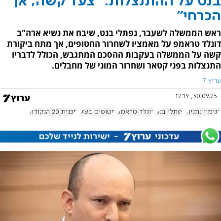
בנט על ההתנצלות: "צעד קשה, אך
הכרחי"
ראש הממשלה לשעבר, נפתלי בנט, שיבח את נשיא ארה"ב
דונלד טראמפ על מאמציו לשחרור החטופים, אך מתח ביקורת
קשה על הממשלה בעקבות ההסכם המתגבש, הכולל לדבריו
התנצלות בפני קטאר ושחרור המוני של מחבלים.
ערוץ 7
30.09.25, 12:19
בנימין נתניהו
נפתלי בנט
דונלד טראמפ
חטופים בעזה
תכנית 20 הנקודות