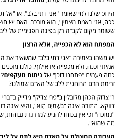
היחס שלנו למי שאומר "אני דתי בלב", או "אל ת
ככה, אני באמת מאמין", הוא מורכב. האם יש חשי
ששומר מקום לקב"ה רק בפינה הפנימית של ליבו
המפתח הוא לא הכפייה, אלא הרצון
יש משהו באמירה "אני דתי בלב" שמשאיר את ה
אמיתי וכנה, ולא מכפייה או אילוף. כולנו מוכנים
כמה פעמים "פתחנו דוכן" של
ניתוח מעקפים
? 
זרימת הדם הרוחנית ללב של האדם שמולנו?
ר' צדוק הכהן מלובלין ב"פרי צדיק" מדייק בדברי 
דווקא. התורה אינה "בַּשָּׁמַיִם הִוא", והיא א
"נמוכה" וכי אין בכוחו להגיע למדרגות גבוהות,
מה שהוא".
העבודה המוטלת על האדם היא לתת על ליבו