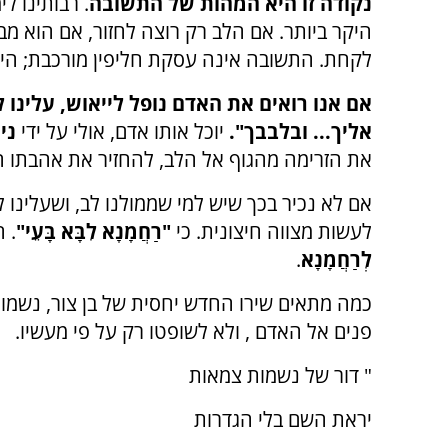
נקודה זו היא המהות של התשובה
. רבותינו ל
היקר ביותר. אם הלב רק רוצה לחזור, אם הוא מב
לקחת. התשובה אינה עסקת חליפין מורכבת; היא
אם אנו רואים את האדם נופל לייאוש, עלינו 
אליך... ובלבבך".
יוכל אותו אדם, אולי על ידי
ני
את הזרימה מהגוף אל הלב, להחזיר את אהבתו ה
אם לא נכיר בכך שיש למי שממולנו לב, ושעלינו ל
לעשות מצווה חיצונית. כי
"רַחֲמָנָא לִבָּא בָּעֵי"
. 
לְרַחֲמָנָא
.
כמה מתאים שירו החדש יחסית של בן צור, נשמו
פנים אל האדם , ולא לשופטו רק על פי מעשיו.
" דור של נשמות צמאות
יראת השם בלי הגדרות