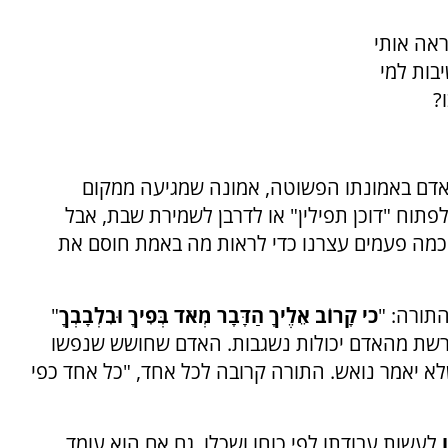
ראה אותי
בות למי
?
אדם באמונתו הפשוטה, אמונה שמגיעה ממקום
 לפתוח "דוכן תפילין" או לדרבן לשמירת שבת, אבל
כמה פעמים עצרנו כדי לראות מה באמת חוסם את
התורה: "
כי קָרוֹב אֵלֶיךָ הַדָּבָר מְאֹד בְּפִיךָ וּבִלְבָבְךָ
"
ינה דורשת מהאדם יכולות נשגבות. האדם שחושש שנפשו
 שלא יאמר נואש. התורה קרובה לכל אחד, "כל אחד כפי
לעשות עבודתו לפי כוחו ושכלו. גם אם הוא עומד