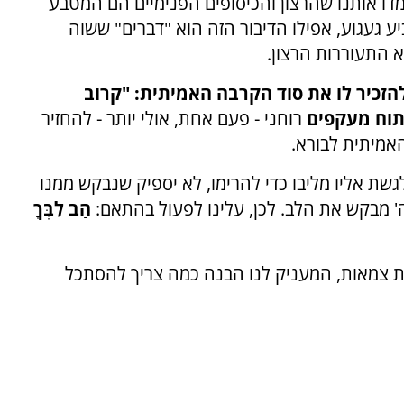
ימדו אותנו שהרצון והכיסופים הפנימיים הם המטבע
יע געגוע, אפילו הדיבור הזה הוא "דברים" ששוה
 התעוררות הרצון.
להזכיר לו את סוד הקרבה האמיתית: "קרוב
תוח מעקפים
רוחני - פעם אחת, אולי יותר - להחזיר
אמיתית לבורא.
גשת אליו מליבו כדי להרימו, לא יספיק שנבקש ממנו
ה' מבקש את הלב. לכן, עלינו לפעול בהתאם:
הַב לִבְּךָ
ת צמאות, המעניק לנו הבנה כמה צריך להסתכל