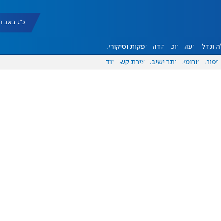
כ"ג באב תשפ"ו |
 ונדל"ן
דעות
אוכל
יהדות
הפקות וסיקורים
ספורט
פורומים
אתר ישיבה
יצירת קשר
עוד