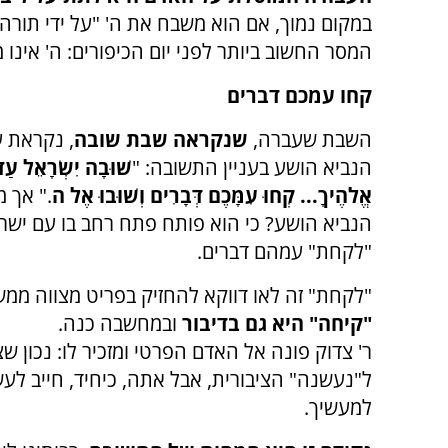
במקום נמוך, אם הוא משבח את ה' "על ידי תורה 
המסר החשוב ביותר לפני יום הכיפורים: ה' אינו
קחו עמכם דברים
השבת שעברה,
שנקראה שבת שובה
, נקראת ע
הנביא הושע בעניין התשובה: "
שׁוּבָה יִשְׂרָאֵל עַ
אֱלֹהֶיךָ... קְחוּ עִמָּכֶם דְּבָרִים וְשׁוּבוּ אֶל ה
." אך מ
הנביא הושע? כי הוא פותח פתח רחב בו עם ישר
"לקחת" עמהם דברים.
"לקחת" זה לאו דווקא להחזיק בפריט מצווה ממש
"קיחה" היא גם בדיבור
ובמחשבה כנה.
ר' צדוק פונה אל האדם הפרטי ומזכיר לו: נכון ש
ל"נעשנה" הציבורית, אבל אתה, כיחיד, חייב לע
למעשיך.