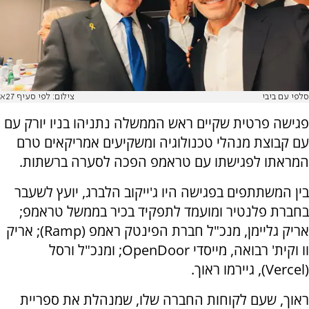
סלפי עם ביבי
צילום: לפי סעיף 27א
פגישה פרטית שקיים ראש הממשלה נתניהו בניו יורק עם
עם קבוצת מנהלי טכנולוגיה ומשקיעים אמריקאים טרם
המראתו לפגישתו עם טראמפ הפכה לסערה ברשתות.
בין המשתתפים בפגישה היו ג'ייקוב הלברג, יועץ לשעבר
בחברת פלנטיר ומועמד לתפקיד בכיר בממשל טראמפ;
אריק גליימן, מנכ"ל חברת הפינטק ראמפ (Ramp); אריק
וו וקית' רבואה, מייסדי OpenDoor; ומנכ"ל ורסל
(Vercel), גיירמו ראוך.
ראוך, שעם לקוחות החברה שלו, שמנהלת את ספריית