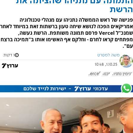
התמונה עם נתניהו שהציתה את
הרשת
פגישה של ראש הממשלה נתניהו עם מנהלי טכנולוגיה
אמריקאים הפכה לנושא שיחה טעון ברשתות זאת במיוחד לאחר
שמנכ"ל Vercel פרסם תמונה משותפת. הרשת געשה,
מפתחים קראו לחרם - וחלקם אף האשימו אותו ב"תמיכה ברצח
עם".
משה למפרט
1 דקות
1.10.25, 10:48
בנימין נתניהו
תכנות
Vercell