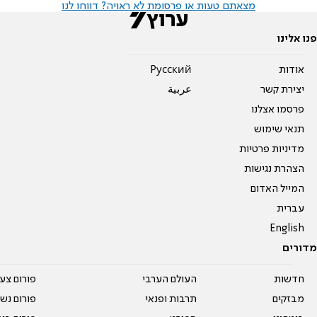
מצאתם טעות או פרסומת לא ראויה? דווחו לנו
פנו אלינו
אודות
Pусский
יצירת קשר
عربية
פרסמו אצלנו
תנאי שימוש
מדיניות פרטיות
הצהרת נגישות
המייל האדום
עברית
English
מדורים
חדשות
העולם הערבי
פורום צע
מבזקים
תרבות ופנאי
פורום נשו