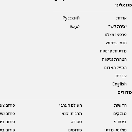
פנו אלינו
אודות
Pусский
יצירת קשר
عربية
פרסמו אצלנו
תנאי שימוש
מדיניות פרטיות
הצהרת נגישות
המייל האדום
עברית
English
מדורים
חדשות
העולם הערבי
פורום צע
מבזקים
תרבות ופנאי
פורום נשו
ביטחוני
ספורט
פורום בי
פוליטי-מדיני
פורומים
פורום בי