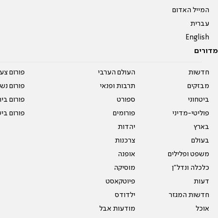
המייל האדום
עברית
English
מדורים
חדשות
העולם הערבי
פורום צע
מבזקים
תרבות ופנאי
פורום נשו
ביטחוני
ספורט
פורום בי
פוליטי-מדיני
פורומים
פורום בי
בארץ
יהדות
בעולם
צרכנות
משפט ופלילים
אופנה
כלכלה ונדל"ן
מוסיקה
דעות
פיוטקאסט
חדשות המגזר
ילדודס
אוכל
מודעות אבל