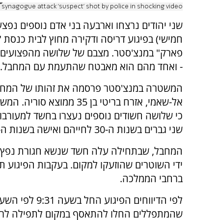
ynagogue attack 'suspect' shot by police in shocking video
שני יהודים נרצחו וארבעה בני אדם נוספים נפצעו
חמישי) בפיגוע דריסה ודקירה מחוץ לבית כנסת "
פארק" במנצ'סטר. מצבם של שלושה מהפצועים 
- ואחד מהם הוא מאבטח שהתעמת עם המחבל.
המשטרה במנצ'סטר פרסמה את זהותו של המחבל
אל-שאמי, אזרח בריטי בן 35 ממוצא 
כי שלושה חשודים נוספים נעצרו בחשד למעורבות
שני גברים בשנות ה-30 לחייהם ואישה בשנות ה-60.
המחבל, שבתחילה עלה חשד שנשא חגורת נפץ, 
ידי השוטרים שהוזעקו למקום. בעקבות הפיגוע ת
ברחבי הממלכה.
שהמתפללים החלו להתאסף במקום לתפילה לרגל 