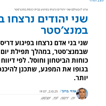
מצב תורני
ערוץ 7
בעולם
שני יהודים נרצחו בפיגוע בבית כנסת במנצ'סטר
שני יהודים נרצחו ב
במנצ'סטר
שני בני אדם נרצחו בפיגוע דריס
שבמנצ'סטר, במהלך תפילת יום ה
כוחות הביטחון וחוסל. לפי דיווח 
בגופו את המפגע, שתכנן להיכנס 
יותר.
עוזי ברוך
2.10.25, 19:07
טרור
בריטניה
לונדון
מנצ'סטר