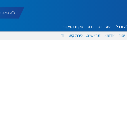
כ"ה באב תשפ"ו |
 ונדל"ן
דעות
אוכל
יהדות
הפקות וסיקורים
ספורט
פורומים
אתר ישיבה
יצירת קשר
עוד