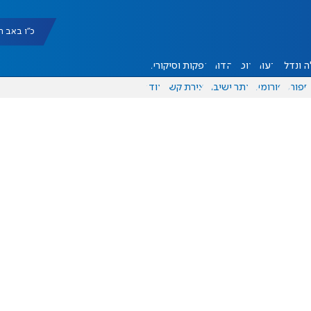
כ"ו באב תשפ"ו |
 ונדל"ן
דעות
אוכל
יהדות
הפקות וסיקורים
ספורט
פורומים
אתר ישיבה
יצירת קשר
עוד