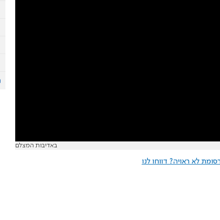
באדיבות המצלם
ומת לא ראויה? דווחו לנו