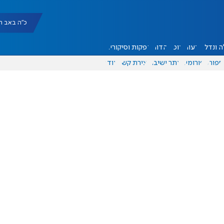
כ"ה באב תשפ"ו |
 ונדל"ן
דעות
אוכל
יהדות
הפקות וסיקורים
ספורט
פורומים
אתר ישיבה
יצירת קשר
עוד