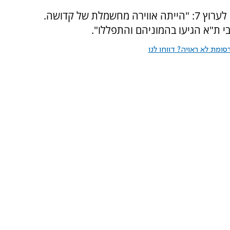
יו"ר "ראש יהודי", ישראל זעירא, אמר בתום הצום לערוץ 7: "הייתה אווירה מחשמלת של קדושה.
י ת"א הגיעו בהמוניהם והתפללו".
ומת לא ראויה? דווחו לנו