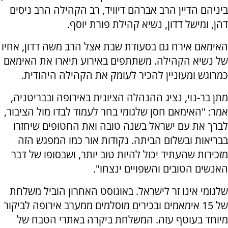
ביניהם הדיין הרב אברהם דיוויד, רב הקהילה הרב ניסים
דהן, ומישל דדון, נשיא קהילת פורת יוסף.
האימאם אירח גם בסעודת שבת אצל הרב משה דדון, אחיו
של נשיא הקהילה. משתתפים באירוע תיארו את האימאם
כמרוגש ומעוניין להכיר לעומק את הקהילה היהודית.
מתן בר-נוי, נציג ההנהלה הציונית באירופה ובבריטניה,
אמר: "האימאם חסן שלגומי בחר לעמוד לבדו מול הציבור,
לברך את עם ישראל בשנה טובה ואת החטופים שיחזרו
בבריאות ובשלום הביתה. נקודות אור כמו המפגש הזה
מזכירות שהעתיד יכול להיות טוב יותר, ושבסופו של דבר
האנשים הטובים והשפויים ינצחו".
שלגומי אינו זר לישראל. באוגוסט האחרון הוביל משלחת
של 15 אימאמים ובכירים מוסלמים ממערב אירופה לביקור
מיוחד בעוטף עזה. המשלחת ביקרה באתרי הטבח של