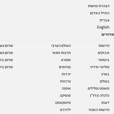
הצהרת נגישות
המייל האדום
עברית
English
מדורים
חדשות
העולם הערבי
פורום צע
מבזקים
תרבות ופנאי
פורום נשו
ביטחוני
ספורט
פורום בי
פוליטי-מדיני
פורומים
פורום בי
בארץ
יהדות
בעולם
צרכנות
משפט ופלילים
אופנה
כלכלה ונדל"ן
מוסיקה
דעות
פיוטקאסט
חדשות המגזר
ילדודס