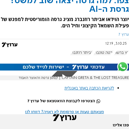
צפו: למה גרטה יצאה שוב למשט?
גרסת ה-AI
יוצר הוידאו אביתר רוזנברג מציג גרסה הומוריסטית למפגש של
פעילת השמאל הקיצוני וחיל הים.
ערוץ 7
3.10.25, 12:19
רץ ברשת
גרטה טונברג
אביתר רוזנברג
CAPTAIN GRETA & THE LOST TREASURE | קפטן גרטה והאוצר האבוד
לקריאת הכתבה באתר באנגלית
הצטרפו לקבוצת הוואטצאפ של ערוץ 7
מצאתם טעות או פרסומת לא ראויה? דווחו לנו
פנו אלינו