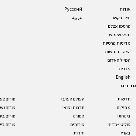
אודות
Pусский
יצירת קשר
عربية
פרסמו אצלנו
תנאי שימוש
מדיניות פרטיות
הצהרת נגישות
המייל האדום
עברית
English
מדורים
חדשות
העולם הערבי
פורום צע
מבזקים
תרבות ופנאי
פורום נשו
ביטחוני
ספורט
פורום בי
פוליטי-מדיני
פורומים
פורום בי
בארץ
יהדות