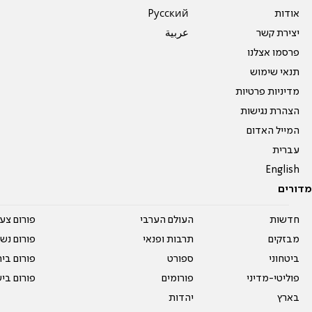
אודות
Pусский
יצירת קשר
عربية
פרסמו אצלנו
תנאי שימוש
מדיניות פרטיות
הצהרת נגישות
המייל האדום
עברית
English
מדורים
חדשות
העולם הערבי
פורום צע
מבזקים
תרבות ופנאי
פורום נשו
ביטחוני
ספורט
פורום בי
פוליטי-מדיני
פורומים
פורום בי
בארץ
יהדות