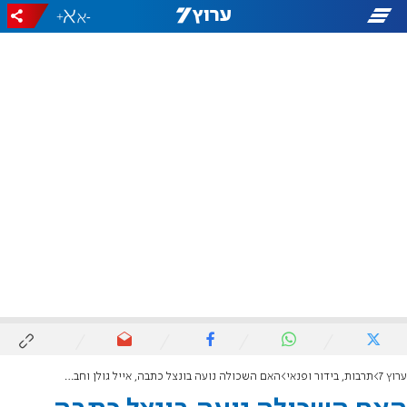
+
-
ערוץ 7
תרבות, בידור ופנאי
האם השכולה נועה בונצל כתבה, אייל גולן וחברי "ליאם הפקות" ביצעו: "תניח את המדים"