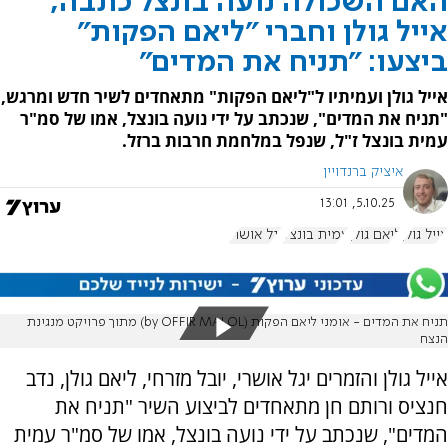
האם השכולה נועה בונצל כתבה,
אייל גולן וחברי "ליאם הפקות"
ביצעו: "תניח את המדים"
אייל גולן ועמיתיו ל"ליאם הפקות" מתאחדים לשיר חדש ומרגש,
"תניח את המדים", שנכתב על ידי נועה בונצל, אמו של סמ"ר
עמית בונצל ז"ל, שנפל במלחמת חרבות ברזל.
איציק ברנדויין
5.10.25, 13:01
אייל גולן
ליאם גולן
עמית בונצל
יגל אושרי
תניח את המדים - אומני ליאם הפקות (by OFFIR MALOL) מתוך פרויקט מנגינת
הנצח
אייל גולן והזמרים יגל אושרי, יובל מזרחי, ליאם גולן, נדב
חנציס ורותם חן מתאחדים לביצוע השיר "תניח את
המדים", שנכתב על ידי נועה בונצל, אמו של סמ"ר עמית