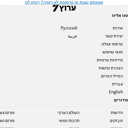
מצאתם טעות או פרסומת לא ראויה? דווחו לנו
פנו אלינו
אודות
Pусский
יצירת קשר
عربية
פרסמו אצלנו
תנאי שימוש
מדיניות פרטיות
הצהרת נגישות
המייל האדום
עברית
English
מדורים
חדשות
העולם הערבי
פורום צע
מבזקים
תרבות ופנאי
פורום נשו