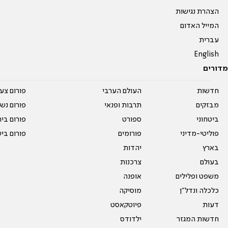
הצהרת נגישות
המייל האדום
עברית
English
מדורים
חדשות
העולם הערבי
פורום צע
מבזקים
תרבות ופנאי
פורום נשו
ביטחוני
ספורט
פורום בי
פוליטי-מדיני
פורומים
פורום בי
בארץ
יהדות
בעולם
צרכנות
משפט ופלילים
אופנה
כלכלה ונדל"ן
מוסיקה
דעות
פיוטקאסט
חדשות המגזר
ילדודס