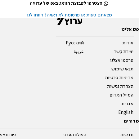
הצטרפו לקבוצת הוואטצאפ של ערוץ 7
מצאתם טעות או פרסומת לא ראויה? דווחו לנו
פנו אלינו
אודות
Pусский
יצירת קשר
عربية
פרסמו אצלנו
תנאי שימוש
מדיניות פרטיות
הצהרת נגישות
המייל האדום
עברית
English
מדורים
חדשות
העולם הערבי
פורום צע