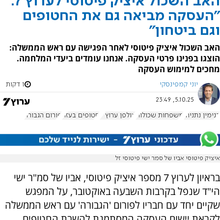
האב השכול איציק פיטוסי לערוץ 7:
"העסקה מביאה גם את החטופים
וגם ביטחון"
האב השכול איציק פיטוסי לאחר הפגישה עם ראש הממשלה:
הוצגו בפנינו פרטי העסקה. אנחנו עומדים ביעדי המלחמה.
מחכים למימוש העסקה
יוני קמפינסקי
1 דקות
5.10.25, 23:49
בנימין נתניהו
משפחות שכולות
אולפן ערוץ 7
חטופים בעזה
פורום הגבורה
איציק פיטוסי אביו של סמר ישי פיטוסי זל
בראיון לערוץ 7 מספר איציק פיטוסי, אביו של סמ"ר ישי
הי"ד שנפל בקרבות השבעה באוקטובר, על המפגש
שקיים יחד עם חבריו לפורום 'הגבורה' עם ראש הממשלה
לקראת יישום העסקה המסתמנת להשבת החטופים.