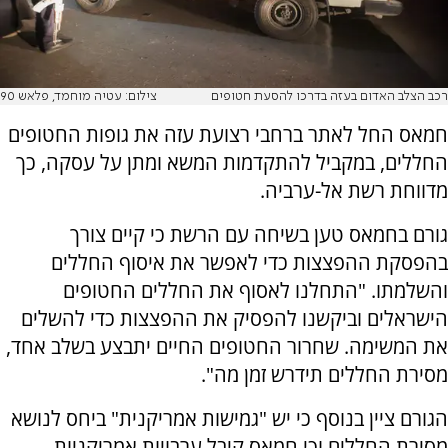
רכב הצלב האדום בעזה בדרכו להסעת חטופים
צילום: עטיה מוחמד, פלאש 90
חמאס החל לאתר ברחבי רצועת עזה את גופות החטופים
החללים, במקביל להתקדמות המשא ומתן על עסקה, כך
מדווחת רשת אל-ערביה.
גורם בחמאס טען בשיחה עם הרשת כי קיים צורך
בהפסקת ההפצצות כדי לאפשר את איסוף החללים
והשלמתו. "התחלנו לאסוף את החללים החטופים
הישראלים וביקשנו להפסיק את ההפצצות כדי להשלים
את המשימה. שחרור החטופים החיים יתבצע בשלב אחד,
מסירת החללים תידרש זמן מה".
הגורם ציין בנוסף כי יש "גמישות אמריקנית" ביחס לנושא
מסירת החללים וכי חמאס קיבל ערבויות אמריקניות