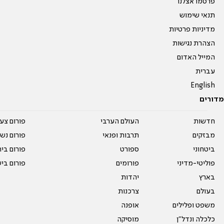
פרסמו אצלנו
תנאי שימוש
מדיניות פרטיות
הצהרת נגישות
המייל האדום
עברית
English
מדורים
חדשות
העולם הערבי
פורום צע
מבזקים
תרבות ופנאי
פורום נשו
ביטחוני
ספורט
פורום בי
פוליטי-מדיני
פורומים
פורום בי
בארץ
יהדות
בעולם
צרכנות
משפט ופלילים
אופנה
כלכלה ונדל"ן
מוסיקה