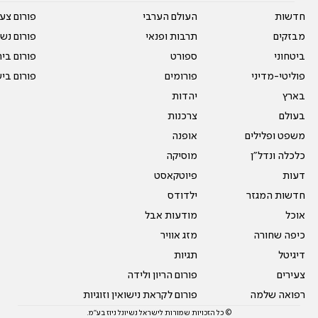
חדשות
העולם הערבי
פורום צע
מבזקים
תרבות ופנאי
פורום נשו
ביטחוני
ספורט
פורום בי
פוליטי-מדיני
פורומים
פורום בי
בארץ
יהדות
בעולם
צרכנות
משפט ופלילים
אופנה
כלכלה ונדל"ן
מוסיקה
דעות
פיוטקאסט
חדשות המגזר
ילדודס
אוכל
מודעות אבל
כיפה שחורה
מזג אוויר
דיגיטל
תגיות
צעירים
פורום הריון ולידה
רפואה שלמה
פורום לקראת נישואין וזוגיות
© כל הזכויות שמורות לישראל נשיונל ניוז בע"מ.