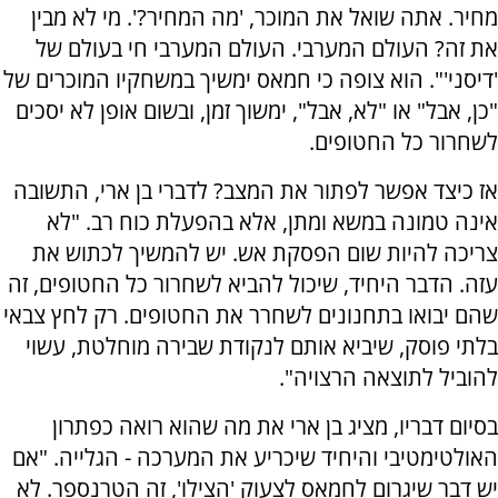
מחיר. אתה שואל את המוכר, 'מה המחיר?'. מי לא מבין
את זה? העולם המערבי. העולם המערבי חי בעולם של
'דיסני'". הוא צופה כי חמאס ימשיך במשחקיו המוכרים של
"כן, אבל" או "לא, אבל", ימשוך זמן, ובשום אופן לא יסכים
לשחרור כל החטופים.
אז כיצד אפשר לפתור את המצב? לדברי בן ארי, התשובה
אינה טמונה במשא ומתן, אלא בהפעלת כוח רב. "לא
צריכה להיות שום הפסקת אש. יש להמשיך לכתוש את
עזה. הדבר היחיד, שיכול להביא לשחרור כל החטופים, זה
שהם יבואו בתחנונים לשחרר את החטופים. רק לחץ צבאי
בלתי פוסק, שיביא אותם לנקודת שבירה מוחלטת, עשוי
להוביל לתוצאה הרצויה".
בסיום דבריו, מציג בן ארי את מה שהוא רואה כפתרון
האולטימטיבי והיחיד שיכריע את המערכה - הגלייה. "אם
יש דבר שיגרום לחמאס לצעוק 'הצילו', זה הטרנספר. לא