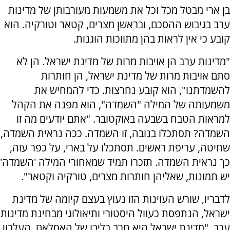
בן ארי מבטל מכל וכל את משמעות מעורבותן של מדינות
ערב בגיבוש ההסכם, ובראשן מצרים, קטאר וטורקיה. הוא
קובע כי אין לראות בהן מתווכות הוגנות.
"מדינות ערב הן אויבות מרות של מדינת ישראל. הן לא
סתם אויבות מרות של מדינת ישראל, הן חותרות
להשמדתנו", הוא קובע נחרצות. כדי להמחיש את
משמעותה של המילה "השמדה", הוא מפנה את הקהל
למראות הטבח בשבעה באוקטובר. "אתם יודעים מה זו
השמדה? תסתכלו בנובה, זו השמדה. ככה נראית השמדה,
שחיטה, עריפת ראשים. תסתכלו על בארי, על כפר עזה,
כך נראית השמדה. תזכרו תמיד שמאחורי המילה 'השמדה'
יש תמונות, שאליהן חותרות מצרים, טורקיה וקטאר".
לדבריו, שורש העוינות הזו נעוץ בעצם קיומה של מדינת
ישראל, הנתפסת כעוול היסטורי ותיאולוגי מבחינת מדינות
ערב. "מדינת ישראל היא חרב בליבו של האסלאם. העלבון