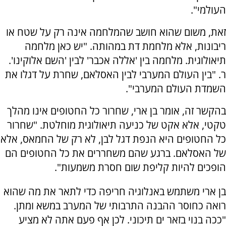
העולמי".
זאת, משום שהוא חושב שהמלחמה אינה רק על שטח או
ריבונות, אלא מלחמת דת במהותה. "יש כאן מלחמה
תיאולוגית. מלחמה בין 'אללה אכבר' לבין 'השם אלוקינו'.
ר. "בין העולם המערבי לבין האסלאם, שחרת על דגלו את
השמדת העולם המערבי".
בהקשר זה, אומר בן ארי, שחרור כל החטופים אינו מהלך
טקטי, אלא אקט של כניעה תיאולוגית מוחלטת. "שחרור
כל החטופים היא הנפת דגל לבן, לא רק של החמאס, אלא
של האסלאם. ברגע שהם משחררים את כל החטופים הם
הופכים להיות קליפת שום חסרת משמעות".
בן ארי משתמש באנלוגיה חריפה כדי לתאר את מה שהוא
רואה כחוסר ההבנה התרבותי של המערב במשא ומתן.
"ככה בנוי בזאר ים תיכוני. לכן אף פעם אתה לא מציע