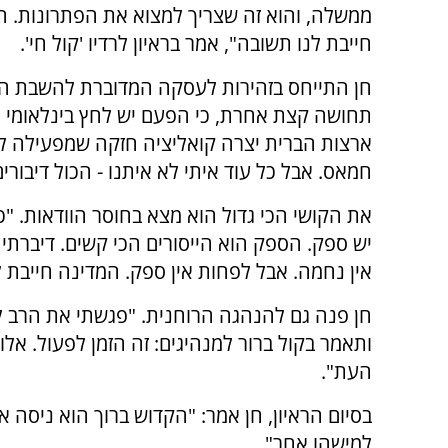
ממשלה, והוא זה שצריך למצוא את הפתרונות. ה
חייבת לנו תשובה", אמר בראיון לרדיו 'קול חי'.
חן התייחס בזהירות לעסקה המדוברת להשבת הח
תחושה קצת אחרת, כי הפעם יש לחץ בינלאומי א
ארצות הברית יצרה קואליציה חזקה שמפעילה ל
חמאס. אבל כל עוד איתי לא איתנו - הכול דיבורים
את הקושי הכי גדול הוא מצא בחוסר הוודאות. "כ
יש ספק. הספק הוא הייסורים הכי קשים. דיברתי 
אין נחמה. אבל לפחות אין ספק. המדינה חייבת 
חן פנה גם להנהגה הרוחנית. "פגשתי את הרב ל
ותאמר בקול ברור למנהיגים: זה הזמן לפעול. אלו 
העת".
בסיום הראיון, חן אמר: "הקדוש ברוך הוא ניסה או
למישהו אחר".