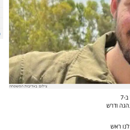
צילום: באדיבות המשפחה
רובי חן, אביו של איתי חן שנחטף מבסיס נחל עוז ב-7
הגה ודרש
לנו ראש