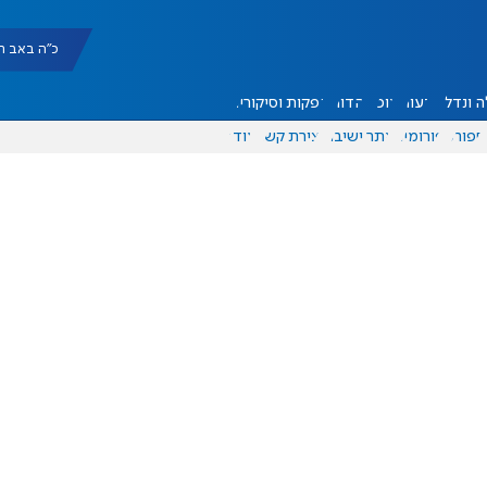
כ"ה באב תשפ"ו |
 ונדל"ן
דעות
אוכל
יהדות
הפקות וסיקורים
ספורט
פורומים
אתר ישיבה
יצירת קשר
עוד