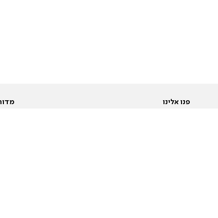
פנו אלינו
מדור
אודות
Pусский
חד
יצירת קשר
عربية
מב
פרסמו אצלנו
בי
תנאי שימוש
פו
מדיניות פרטיות
בא
הצהרת נגישות
בע
המייל האדום
מש