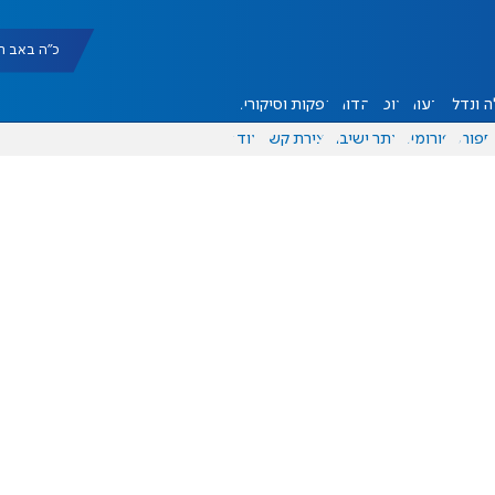
כ"ה באב תשפ"ו |
 ונדל"ן
דעות
אוכל
יהדות
הפקות וסיקורים
ספורט
פורומים
אתר ישיבה
יצירת קשר
עוד