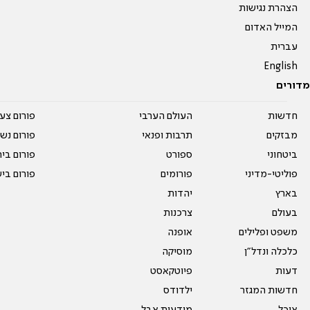
הצהרת נגישות
המייל האדום
עברית
English
מדורים
חדשות
העולם הערבי
פורום צע
מבזקים
תרבות ופנאי
פורום נשו
ביטחוני
ספורט
פורום בי
פוליטי-מדיני
פורומים
פורום בי
בארץ
יהדות
בעולם
צרכנות
משפט ופלילים
אופנה
כלכלה ונדל"ן
מוסיקה
דעות
פיוטקאסט
חדשות המגזר
ילדודס