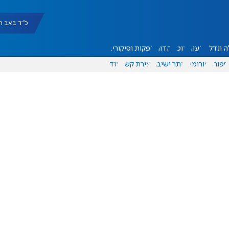
כ"ד באב תשפ"ו |
 ונדל"ן
דעות
אוכל
יהדות
הפקות וסיקורים
ספורט
פורומים
אתר ישיבה
יצירת קשר
עוד