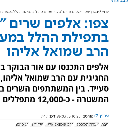
מצב תורני
ערוץ 7
בארץ
צפו: אלפים שרים "שערי שמים פתח" בתפילת ההלל במערת ה
צפו: אלפים שרים 
בתפילת ההלל במע
הרב שמואל אליהו
אלפים התכנסו עם אור הבוקר 
החגיגית עם הרב שמואל אליהו, ב
סעייד. בין המשתתפים השרים בן 
המשטרה - כ-12,000 מתפללים השתתפו בתפילת ההלל
ערוץ 7
פורסם:
8.10.25, 6:03
עודכן:
9:49
חברון
מערת המכפלה
הרב שמואל אליהו
שידור חי
חג סוכות