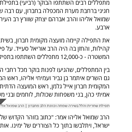
מתפללים רבים השתתפו הבוקר (רביעי) בתפילת ו
חגיגי ברחבת מערת המכפלה בחברון, עם רבה ש
שמואל אליהו והרב אברהם יצחק שוורץ רב העיר 
ארבע.
את התפילה קיימה מועצה מקומית חברון, בשיתוף
קהילות, והחזן בה היה הרב אוריאל סעייד. על פ
המשטרה - כ-12,000 מתפללים השתתפו בתפילת ההלל.
בין המתפללים, שהגיעו לפנות בוקר מכל רחבי ה
גם השרים איתמר בן גביר ועמיחי אליהו, ראש ה
המקומית חברון אייל גלמן, ראש המועצה הדתית
אמיתי כהן, בני משפחות שכולות, לוחמים ובני מ
תפילת שחרית והלל בשירה שמחה וכוונת הלב מחברון | הרב שמואל אליה
הרב שמואל אליהו אמר: "כתוב בזוהר הקדוש שלע
ישראל, ויתלבשו בתוך כל הצוררים של ימינו. או