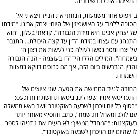
התאימה את לוח שידוריה.
בחיפוש אחר משמעות, הנחתי את הנייד ויצאתי אל
הסוכה ללמוד על האושפיזין של היום: יצחק אבינו. "מידתו
של יצחק אבינו היא מידת הגבורה", קראתי בעלון, "הוא
התנהג עם עצמו במידת הדין עד קצה היכולת... התגבר
על יצרו ומסר נפשו לעולה כדי לעשות את רצון ה'
בשמחה". המילים הללו הידהדו בעוצמה - הנה הגבורה
והדין הנדרשים ביום הזה, אך הם כרוכים דווקא במצוות
השמחה.
החזרה לנייד המחישה את הפער. שני ציוצים של
התסריטאי אמיר שפרלינג ביטאו תחושת זרות וכעס:
"בסוף כל יום זיכרון לשבעה באוקטובר יושב ראש ממשלה
עם לולב ומאחל חג שמח", כתב, והוסיף מאוחר יותר
בעוקצנות: "המחדל ממשיך: לא העירו את נתניהו לספר
לו שהיום יום הזיכרון לשבעה באוקטובר".