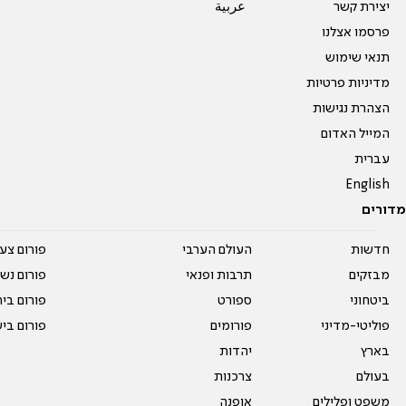
יצירת קשר
عربية
פרסמו אצלנו
תנאי שימוש
מדיניות פרטיות
הצהרת נגישות
המייל האדום
עברית
English
מדורים
חדשות
העולם הערבי
פורום צע
מבזקים
תרבות ופנאי
פורום נשו
ביטחוני
ספורט
פורום בי
פוליטי-מדיני
פורומים
פורום בי
בארץ
יהדות
בעולם
צרכנות
משפט ופלילים
אופנה