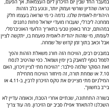
במעבר החד שבין יום הזיכרון ליום העצמאות. אך הפעם,
נראה שהדיון שורשי ועמוק יותר, ונוגע בלב הזהות
היהודית-לאומית שלנו. נדמה כי מי שרואה בעצמו חלק
ממחנה ליברלי, שעבורו מועדי ישראל פחות נחגגים
במהותם, יבחר באופן טבעי בתאריך הלועזי האוניברסלי.
לעומתו, מי שזהות יהודית-לאומית פועמת בו, יתקשה לציין
אבל וכאב בתוך זמן קדוש של שמחה.
במובנים רבים, הוויכוח הזה חורג משאלת הזהות והפך
לסמל נוסף למאבק בין ימין ושמאל. כפי שהיטיב לנסח
זאת הסוקר שלמה פילבר: "הוויכוח מתי לציין זיכרון, האם
7.10 או שמחת תורה, זה מיחזור הוויכוח מתחילת
המילניום מתי מציינים את טקס הזיכרון לרבין, ב-4.11 או
בי"ב בחשוון".
בשורה התחתונה, שנתיים אחרי הטבח, וכאומה עדיין לא
השכלנו להתאחד אפילו סביב יום הזיכרון. מה עוד צריך