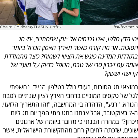
סוכות בצל אבל
צילום: Chaim Goldberg/FLASH90
ימי הדין חלפו, ואנו נכנסים אל "זמן שמחתנו", ימי חג
הסוכות. אך מה קורה כאשר תאריך האסון הגדול ביותר
בתולדות המדינה פוגש את הציווי לשמוח? כיצד מתמודדת
אומה עם זיכרון טרי של טבח, הנופל בדיוק על מועד של
קדושה וששון?
במוצאי חג הסוכות, בעודי גולל בטלפון הנייד, נחשפתי
לגל של טקסים המוניים ברחבי הארץ לציון שנתיים לטבח
הנורא. "רגע", הדהדה בי המחשבה, "זהו התאריך הלועזי,
ה-7 באוקטובר, אבל אנחנו בחג! מתי הפך יום חג ליום
זיכרון?" במהרה הבנתי כי מדובר ביוזמה של ארגונים
שונים, שזכתה לחיבוק רחב מהתקשורת הישראלית, אשר