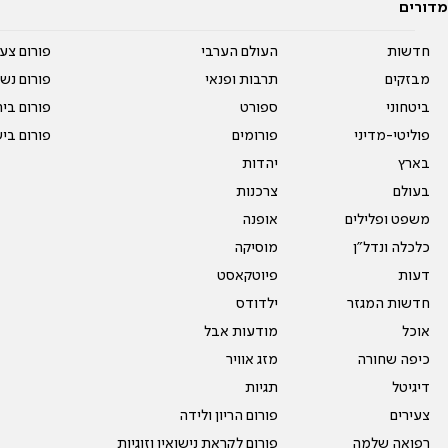
מדורים
חדשות
העולם הערבי
פורום צע
מבזקים
תרבות ופנאי
פורום נשו
ביטחוני
ספורט
פורום בי
פוליטי-מדיני
פורומים
פורום בי
בארץ
יהדות
בעולם
צרכנות
משפט ופלילים
אופנה
כלכלה ונדל"ן
מוסיקה
דעות
פיוטקאסט
חדשות המגזר
ילדודס
אוכל
מודעות אבל
כיפה שחורה
מזג אוויר
דיגיטל
תגיות
צעירים
פורום הריון ולידה
רפואה שלמה
פורום לקראת נישואין וזוגיות