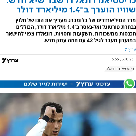
כריסטיאנו רונאלדו שבר שיא חדש:
שוויו הוערך ב־1.4 מיליארד דולר
מדד המיליארדרים של בלומברג מעריך את הונו של חלוץ
נבחרת פורטוגל ואל-נאסר ב־1.4 מיליארד דולר, הכוללים
הכנסות ממשכורות, השקעות וחסויות. רונאלדו צפוי להישאר
במועדון מעבר לגיל 42 עם חוזה עתק חדש.
ערוץ 7
8.10.25, 15:55
כריסטיאנו רונאלדו