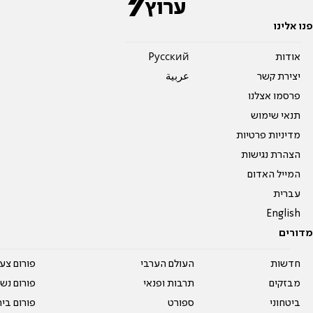
פנו אלינו
אודות
Pусский
יצירת קשר
عربية
פרסמו אצלנו
תנאי שימוש
מדיניות פרטיות
הצהרת נגישות
המייל האדום
עברית
English
מדורים
חדשות
העולם הערבי
פורום צע
מבזקים
תרבות ופנאי
פורום נשו
ביטחוני
ספורט
פורום בי