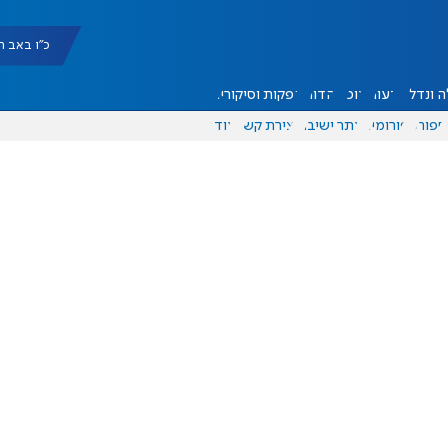
כ"ו באב תשפ"ו |
 ונדל"ן
דעות
אוכל
יהדות
הפקות וסיקורים
ספורט
פורומים
אתר ישיבה
יצירת קשר
עוד