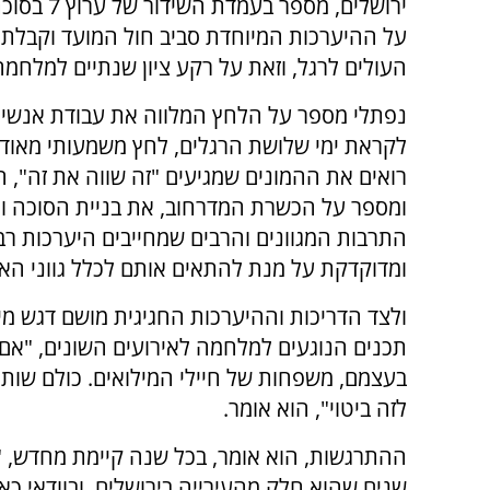
ירושלים, מספר בע
על ההיערכות המיוחדת סביב חול המועד וקבלת 
העולים לרגל, וזאת על רקע ציון שנתיים למלחמה
נפתלי מספר על הלחץ המלווה את עבודת אנשי 
לקראת ימי שלושת הרגלים, לחץ משמעותי מאוד
רואים את ההמונים שמגיעים "זה שווה את זה", ה
ומספר על הכשרת המדרחוב, את בניית הסוכה וא
התרבות המגוונים והרבים שמחייבים היערכות רב
ומדוקדקת על מנת להתאים אותם לכלל גווני האו
ולצד הדריכות וההיערכות החגיגית מושם דגש מ
תכנים הנוגעים למלחמה לאירועים השונים, "אם
בעצמם, משפחות של חיילי המילואים. כולם שותפי
לזה ביטוי", הוא אומר.
ההתרגשות, הוא אומר, בכל שנה קיימת מחדש, "א
שנים שהוא חלק מהעירייה בירושלים, ובוודאי כ