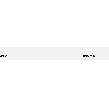
פנו אלינו
מדור
אודות
Pусский
חד
יצירת קשר
عربية
מב
פרסמו אצלנו
בי
תנאי שימוש
פו
מדיניות פרטיות
בא
הצהרת נגישות
בע
המייל האדום
מש