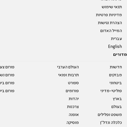
תנאי שימוש
מדיניות פרטיות
הצהרת נגישות
המייל האדום
עברית
English
מדורים
חדשות
העולם הערבי
פורום צע
מבזקים
תרבות ופנאי
פורום נשו
ביטחוני
ספורט
פורום בי
פוליטי-מדיני
פורומים
פורום בי
בארץ
יהדות
בעולם
צרכנות
משפט ופלילים
אופנה
כלכלה ונדל"ן
מוסיקה