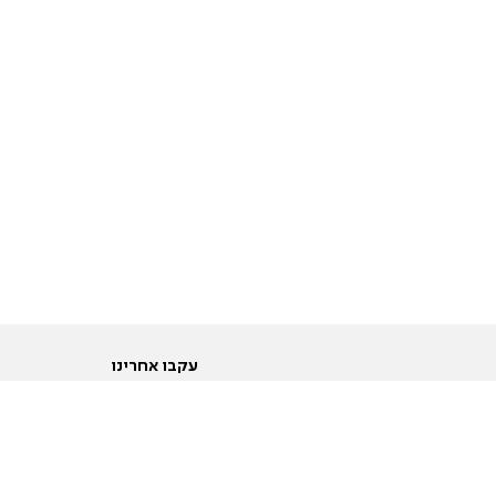
עקבו אחרינו
ות
טוויטר
ם הריון ולידה
פייסבוק
ום לקראת נישואין וזוגיות
אינסטגרם