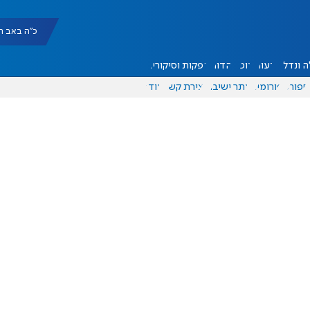
כ"ה באב תשפ"ו |
 ונדל"ן
דעות
אוכל
יהדות
הפקות וסיקורים
ספורט
פורומים
אתר ישיבה
יצירת קשר
עוד