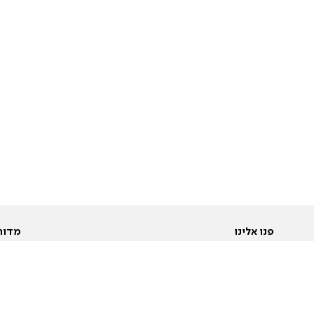
פנו אלינו
מדור
אודות
Pусский
חד
יצירת קשר
عربية
מב
פרסמו אצלנו
בי