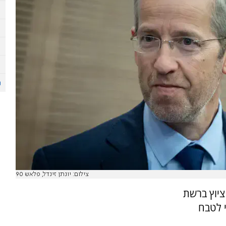
צילום: יונתן זינדל, פלאש 90
ציוץ ברשת
י לטבח