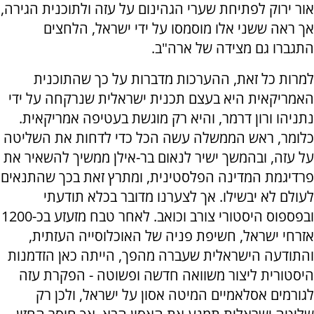
אור ירוק לפתיחת שערי הגהינום על עזה ולתוכנית הגירה,
אך ראה ששני אלו מוסמסו על ידי ישראל, הלחצים
התגברו גם מצידה של ארה"ב.
למרות כל זאת, ההערכות מדברות על כך שהתוכנית
האמריקאית היא בעצם תכנית ישראלית שנרקחה על ידי
נתניהו ורון דרמר, והיא רק מוגשת בעטיפה אמריקאית.
כלומר, ראש הממשלה עשה הכל כדי לדחות את השליטה
על עזה, ובהמשך ישיר לנאום בר-אילן ממשיך להשאיר את
פרדיגמת המדינה הפלסטינית, ומתרץ זאת בכך שהתנאים
לעולם לא יבשילו. אך לצערנו מדובר בכלא תודעתי
ובפספוס היסטורי צורב וכואב. לאחר טבח מזעזע בכ-1200
אזרחי ישראל, חשיפת פניה של האוכלוסייה העזתית,
והתודעה הישראלית שעברה מהפך, הייתה כאן הזדמנות
היסטורית ליצור משוואה חדשה ופשוטה - הפקרת עזה
לגורמים אסלאמיים המיטה אסון על ישראל, ולכן רק