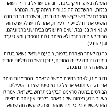
הועילה באופן חלקי בלבד. רוב עם ישראל בחר להישאר
בגלות, וההשלכה ההיסטורית היתה קשה. הגמרא
מספרת על ריש לקיש ששחה בירדן, וכשרבה בר בר חנה
הושיט את ידו לסייע לו לעלות, אמר לו ריש לקיש שהוא
שונא את בני בבל, שאם היו עולים בבית שני בהמוניהם,
הבית לא היה נחרב ולא הייתה גלות נוספת (יומא ט ע"ב
ובן יהוידע).
כך גם לאחר הצהרת בלפור, רוב עם ישראל נשאר בגלות.
במידה והיתה עלייה המונית, יתכן והשמדת מיליוני יהודים
בשואה היתה נמנעת.
גם בימינו, לאחר בחירת ממשל טראמפ, ההזדמנות היתה
אדירה. העיתונאי אריאל כהנא סיפר שאחד הפעילים
הבולטים במטה טראמפ הבקי במתרחש בישראל, אמר לו
כאשר נודע נצחונו של טראמפ: "לביבי אין יותר תירוצים.
הוא עכשיו יקבל כל מה שהוא רוצה. שיעשה מה שהוא