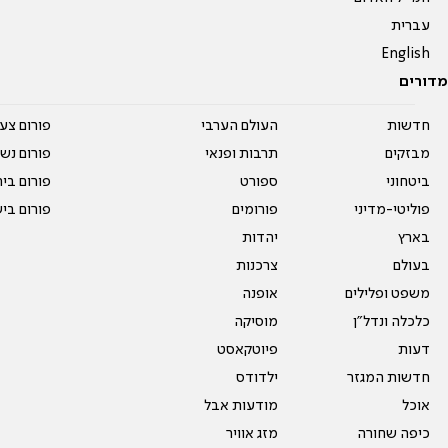
עברית
English
מדורים
חדשות
העולם הערבי
פורום צע
מבזקים
תרבות ופנאי
פורום נשו
ביטחוני
ספורט
פורום בי
פוליטי-מדיני
פורומים
פורום בי
בארץ
יהדות
בעולם
צרכנות
משפט ופלילים
אופנה
כלכלה ונדל"ן
מוסיקה
דעות
פיוטקאסט
חדשות המגזר
ילדודס
אוכל
מודעות אבל
כיפה שחורה
מזג אוויר