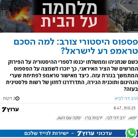
פספוס היסטורי צורב: למה הסכם
טראמפ רע לישראל?
כשם שנתניהו וממשלתו יכנסו לספרי ההיסטוריה על הפירוק
המרשים של הציר האיראני, כך יזכרו לשמצה על הפספוס
המתמשך בגזרת עזה. כיצד מאישור טראמפ לפתיחת שערי
הגהינום ותוכנית הגירה, התדרדרנו לחזון של רשות פלסטינית
בעזה?
הרב דני לביא
2 דקות
9.10.25, 8:47
חמאס
הרב דני לביא
חרבות ברזל
עסקה עם השטן