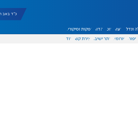
כ"ד באב תשפ"ו |
 ונדל"ן
דעות
אוכל
יהדות
הפקות וסיקורים
ספורט
פורומים
אתר ישיבה
יצירת קשר
עוד