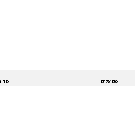
פנו אלינו
מדור
אודות
Pусский
חד
יצירת קשר
عربية
מב
פרסמו אצלנו
בי
תנאי שימוש
פו
מדיניות פרטיות
בא