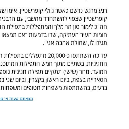
רגע מרגש נרשם כאשר ג'ולי קופרשטיין, אימו ש
קופרשטיין שצפוי להשתחרר מהשבי, עם הרבנית 
חה"כ לימור סון הר מלך והמתפללות בתפילת הה
חומות העיר העתיקה, שרו בדמעות "אם תמצאו א
תגידו לו, שחולת אהבה אני".
עד כה השתתפו כ-20,000 מתפללים בתפיל
החגיגיות, בשתיים מתוך חמש התפילות המתוכננ
המועד. מחר (שישי) תתקיים תפילה חגיגית נוספ
הסארייה בצפת, ביום ראשון בקצרין, וביום שני 
ברעים, בהשתתפות משפחות חטופים ומשפחות שכ
מצאתם טעות או פרס