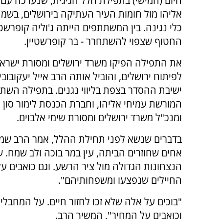
היום (חמישי) בתפילת הלל חגיגית, שנערכה עם
אליהו מול חומות העיר העתיקה בירושלים, בשמחה
כלי נגינה. בין המשתתפים הייתה ג'וליה קופרשטי
החטוף שצפוי להשתחרר - בר קופרשטיין.
את התפילה הפיקו משרד ירושלים ומסורת ישרא
לפיתוח ירושלים, והוביל אותה הרב אייל יעקובובי
ישיבת ההסדר בצפת בליווי נגנים. בתפילה השת
המורשת עמיחי אליהו, וחברת הכנסת לימור סון 
ומנכ"ל משרד ירושלים ומסורת שימי אלבוים.
בדברים שנשא לפני תחילת ההלל, אמר הרב שמואל
אחים שחוזרים הביתה, עין במר בוכה ולב שמח. 
הנצחונות הגדולה מול ציר הרשע. וגם כואבים ע
החיילים שנפצעו ומשפחותיהם".
"בוכים על אלה שלא זכו לחזור חיים. על המחבל
וכואבים על המחיר", המשיך הרב.