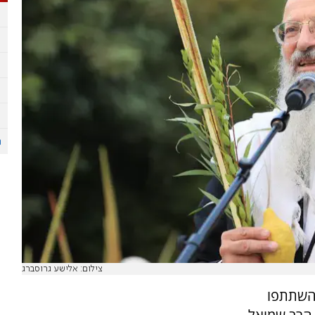
צילום: אלישע גרוסברג
השתתפו