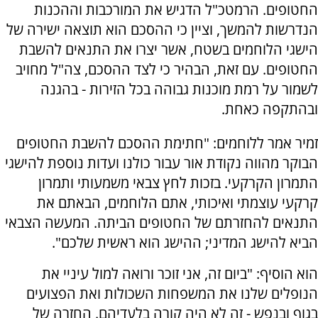
החטופים. הרמטכ"ל הדגיש את המורכבות וההכנות
הנדרשות להמשך, וציין כי ההסכם הוא תוצאה ישירה של
הישגי הלוחמים בשטח, אשר יצרו את התנאים להשבת
החטופים. עם זאת, הבהיר כי לצד ההסכם, צה"ל מחויב
לשמור על רמת מוכנות גבוהה בכל הזירות - בהגנה
ובהתקפה כאחת.
זמיר אמר ללוחמים: "חתימת ההסכם להשבת החטופים
הבוקר מהווה נקודת אור עבור כולנו ועדות נוספת להישגי
התמרון הקרקעי. בזכות לחץ צבאי משמעותי ותמרון
קרקעי עוצמתי ואיכותי, אתם הלוחמים, הבאתם את
התנאים להחזרתם של החטופים הביתה. המעשה הצבאי
הביא להישג המדיני; ההישג הוא ראשית שלכם".
הוא הוסיף: "ביום זה, אני זוכר ורואה למול עיניי את
הנופלים שלנו את המשפחות השכולות ואת הפצועים
בגוף ובנפש - זה לא היה קורה בלעדיהם. החזרה של