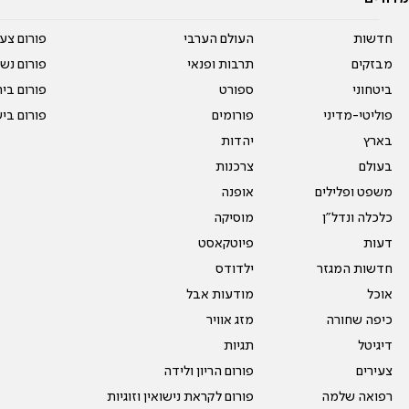
חדשות
העולם הערבי
פורום צע
מבזקים
תרבות ופנאי
פורום נשו
ביטחוני
ספורט
פורום בי
פוליטי-מדיני
פורומים
פורום בי
בארץ
יהדות
בעולם
צרכנות
משפט ופלילים
אופנה
כלכלה ונדל"ן
מוסיקה
דעות
פיוטקאסט
חדשות המגזר
ילדודס
אוכל
מודעות אבל
כיפה שחורה
מזג אוויר
דיגיטל
תגיות
צעירים
פורום הריון ולידה
רפואה שלמה
פורום לקראת נישואין וזוגיות