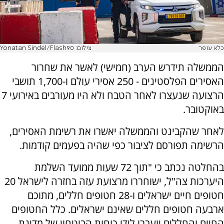
כלא עופר
צילום: Yonatan Sindel/Flash90
הממשלה תידרש הערב (חמישי) לאשר את שחרור
האסירים הפלסטינים - 250 אסירי עולם ו-1,700 תושבי
הרצועה שנעצרו לאחר הטבח ולא היו מעורבים באירועי 7
באוקטובר.
לאחר שהקבינט והממשלה יאשרו את רשימת האסירים,
הרשימה תפורסם לציבור כפי שהיה בפעמים קודמות.
בהחלטה נכתב כי "תוך 72 שעות ממועד השלמת
היערכות צה"ל, ישוחררו מרצועת עזה בחזרה לישראל 20
חטופים חיים ישראלים ו-28 חטופים חללים, מתוכם
ארבעה חטופים חללים שאינם ישראלים. כלל החטופים
החיים והחללים יועברו לידי כוחות הביטחון של מדינת