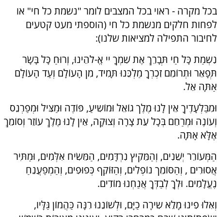
בכל מקרה - ראוי בכל המצבים לומר "נשמת כל חי" או
לפחות חלקים מנשמת כל חי (הוספתי מעט קטעים
לחיבור התפילה למציאות שלנו):
נִשְמַת כָּל חַי תְּבָרֵךְ אֶת שִׁמְךָ יי אֱ-לֹהֵינוּ, וְרוּחַ כָּל בָּשָׂר
תְּפָאֵר וּתְרוֹמֵם זִכְרְךָ מַלְכֵּנוּ תָּמִיד, מִן הָעוֹלָם וְעַד הָעוֹלָם
אַתָּה אֵל.
וּמִבַּלְעָדֶיךָ אֵין לָנוּ מֶלֶך גוֹאֵל וּמוֹשִיעַ, פּוֹדֶה וּמַצִּיל וּמְפַרְנֵס
וְעוֹנֶה וּמְרַחֵם בְּכָל עֵת צָרָה וְצוּקָה, אֵין לָנוּ מֶלֶךְ עוֹזֵר וְסוֹמֵךְ
אֶלָּא אָתָּה.
הַמְּעוֹרֵר יְשֵׁנִים, וְהַמֵּקִיץ נִרְדָּמִים, הַמֵּשִׂיח אִלְּמִים, וּמַתִּיר
אֲסוּרִים , וְהַסּוֹמֵך נוֹפְלִים, וְהַזּוֹקֵף כְּפוּפִים, וְהַמְפַעֲנֵחַ
נֶעֱלָמִים. וּלְךָ לְבַדְּךָ אֲנַחְנוּ מוֹדִים.
וְאִלוּ פִינוּ מָלֵא שִירָה כַיָּם, וּלְשוֹנֵנוּ רִנָּה כַּהֲמוֹן גַּלָּיו,