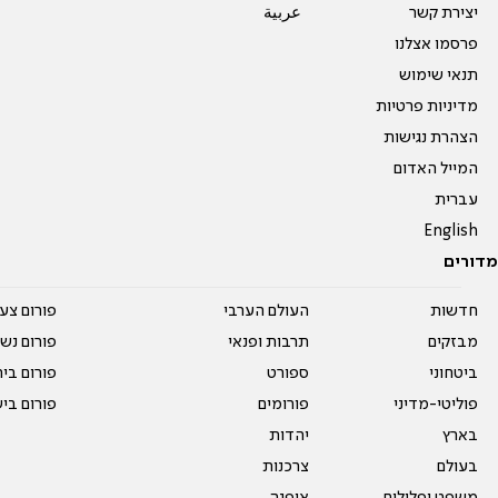
יצירת קשר
عربية
פרסמו אצלנו
תנאי שימוש
מדיניות פרטיות
הצהרת נגישות
המייל האדום
עברית
English
מדורים
חדשות
העולם הערבי
פורום צע
מבזקים
תרבות ופנאי
פורום נשו
ביטחוני
ספורט
פורום בי
פוליטי-מדיני
פורומים
פורום בי
בארץ
יהדות
בעולם
צרכנות