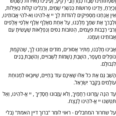
וְשִׂפְתוֹתֵינוּ שֶׁבַח כְּמֶרְחֲבֵי רָקִיעַ, וְעֵינֵינוּ מְאִירוֹת כַּשֶּׁמֶשׁ
וְכַיָּרֵחַ, וְיָדֵינוּ פְרוּשׂוֹת כְּנִשְׁרֵי שָׁמַיִם, וְרַגְלֵינוּ קַלּוֹת כָּאַיָּלוֹת,
אֵין אֲנַחְנוּ מַסְפִּיקִים לְהוֹדוֹת לְךָ יי אֱ-לֹהֵינוּ וֵא-לֹהֵי אֲבוֹתֵינוּ,
וּלְבָרֵךְ אֶת שִמְךָ מַלְכֵּנוּ, עַל אַחַת מֵאָלֶף אֶלֶף אַלְפֵי אֲלָפִים
וְרִבֵּי רְבָבוֹת פְּעָמִים, הַטּוֹבוֹת נִסִּים וְנִפְלָאוֹת שֶׁעָשִׂיתָ עִם
אֲבוֹתֵינוּ וְעִמָּנוּ.
אָבִינוּ מַלְכֵּנוּ, מַתִּיר אֲסוּרִים, מוֹדִים אֲנַחְנוּ לָךְ, שֶׁהֵקַמְתָּ
נוֹפְלִים מֵעָפָר, הֵשַׁבְתָּ נְשָׁמוֹת לַשְּׁבוּיִים, וְהֵשַׁבְתָּ בָּנִים
לִגְבוּלָם.
הָשֵׁב גַּם אֶת כל אֵלּוּ שֶׁאֵינָם עוֹד בַּחַיִּים, שֶׁיּוּבְאוּ לִמְנוּחַת
עוֹלָמִים בְּקֶבֶר יִשְׂרָאֵל.
עַד הֵנָּה עֲזָרוּנוּ רַחֲמֶיךָ, וְלֹא עֲזָבוּנוּ חֲסָדֶיךָ , יי אֱ-לֹהֵינוּ, וְאַל
תִּטְּשֵׁנוּ יי אֱ-לֹהֵינוּ לָנֶצַח.
על שחרור המחבלים - ראוי לומר "ברוך דיין האמת" (בלי