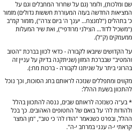
שם ומלכות), ולומר (גם על שחרור המחבלים וגם על
המציאות החדשה בעזה המעוררת חששות גדולים) מזמור
כ' בתהלים ("למנצח... יענך ה' ביום צרה"), מזמור קמ"ב
("משכיל לדוד... הצילני מרודפי"), ואת שיר המעלות
ממעמקים (ק"ל).
על הקדושים שיובאו לקבורה - כדאי לכוון בברכת "הטוב
והמטיב" שבברכת המזון (שניתקנה בדיוק על עניין זה
בהרוגי ביתר על שניתנו לקבורה - ברכות מח:).
מקווים ומתפללים שנזכה לראותם בחג הסוכות, וכך נוכל
להתכוון בשעת ההלל:
* בע"ה כשנזכה לראותם שבים, ננסה להתכוון בהלל
ולהודות לה' על בואם של החטופים האהובים. כך בכל
ההלל, ובפרט כשנאמר "הודו לה' כי טוב", "מן המצר
קראתי י-ה ענני במרחב י-ה".