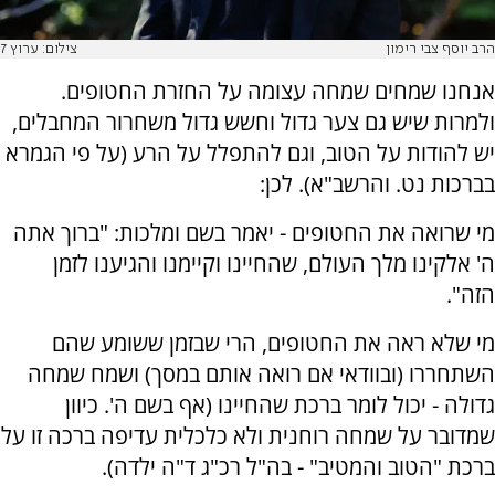
הרב יוסף צבי רימון
צילום: ערוץ 7
אנחנו שמחים שמחה עצומה על החזרת החטופים.
ולמרות שיש גם צער גדול וחשש גדול משחרור המחבלים,
יש להודות על הטוב, וגם להתפלל על הרע (על פי הגמרא
בברכות נט. והרשב"א). לכן:
מי שרואה את החטופים - יאמר בשם ומלכות: "ברוך אתה
ה' אלקינו מלך העולם, שהחיינו וקיימנו והגיענו לזמן
הזה".
מי שלא ראה את החטופים, הרי שבזמן ששומע שהם
השתחררו (ובוודאי אם רואה אותם במסך) ושמח שמחה
גדולה - יכול לומר ברכת שהחיינו (אף בשם ה'. כיוון
שמדובר על שמחה רוחנית ולא כלכלית עדיפה ברכה זו על
ברכת "הטוב והמטיב" - בה"ל רכ"ג ד"ה ילדה).