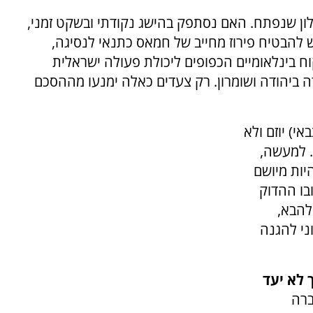
ון שנפתח. האם נסתפק בהישג נקודתי ובשקט זמני,
ש להבטיח פירוז מחייב של חמאס כתנאי לנסיגה,
וח בינלאומיים הכפופים ליכולת פעולה ישראלית
רה ביהודה ושומרון. רק צעדים כאלה ימנעו מההסכם
י) יוזם ולא
. למעשה,
יות מיושם
ובו ההדוק
להבא,
ני להגנה
 לא יעד
ברה