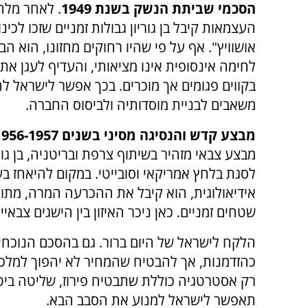
הסכמי שביתת הנשק בשנת 1949
. לאחר מל
העצמאות קיבל בן גוריון גבולות זמניים שזכו לכינו
אושוויץ". אף על פי שהיו רחוקים מחזונו, הוא הב
לחימה אינסופית אינו מציאותי, והעדיף לעגן את 
בקווים פגומים אך מוכרים. בכך אפשר לישראל ל
משאבים לבניית מוסדותיה ולביסוס החברה.
מבצע קדש והנסיגה מסיני בשנים 1956-1957
מבצע צבאי מזהיר בשיתוף צרפת ובריטניה, בן גור
לסגת בלחץ אמריקאי וסובייטי. במקום להיאחז ב
אידיאולוגית, הוא קיבל את ההכרעה המרה, מתוך
שטחים זמניים. כאן ניכר האיזון בין הישגים צבאיי
הלקח לישראל של היום ברור. גם בהסכם הנוכחי 
כהזדמנות, אך להבטיח שהמחיר לא יהפוך למלכוד
רק אסטרטגיה כוללת שתבטיח פירוז, שליטה ביטח
תאפשר לישראל למנוע את הסבב הבא.