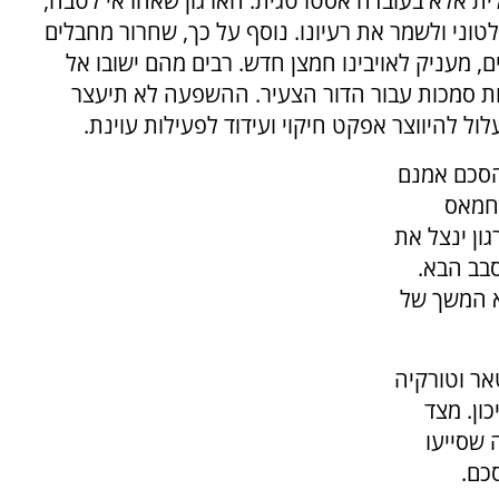
ית אלא בעובדה אסטרטגית. הארגון שאחראי לטבח,
ני ולשמר את רעיונו. נוסף על כך, שחרור מחבלים
 מעניק לאויבינו חמצן חדש. רבים מהם ישובו אל
יות סמכות עבור הדור הצעיר. ההשפעה לא תיעצר
ול להיווצר אפקט חיקוי ועידוד לפעילות עוינת.
ההסכם אמנם
 חמאס
ון ינצל את
בב הבא.
לא המשך של
אר וטורקיה
ון. מצד
 שסייעו
כם.