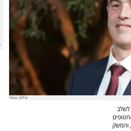
צילום: עצמי
 לשלב
חטופים
 והמשק