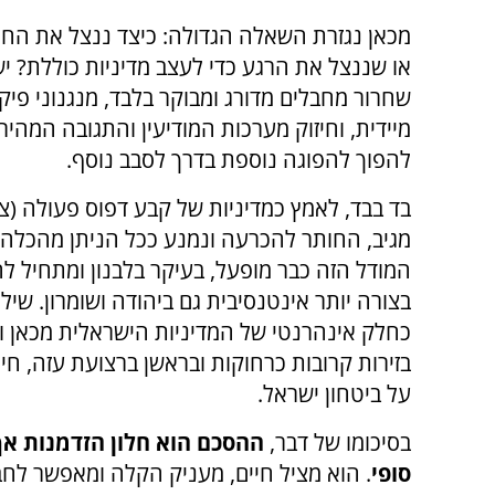
מכאן נגזרת השאלה הגדולה: כיצד ננצל את החל
או שננצל את הרגע כדי לעצב מדיניות כוללת? י
שחרור מחבלים מדורג ומבוקר בלבד, מנגנוני פיק
מיידית, וחיזוק מערכות המודיעין והתגובה המהי
להפוך להפוגה נוספת בדרך לסבב נוסף.
בד בבד, לאמץ כמדיניות של קבע דפוס פעולה (צבא
מגיב, החותר להכרעה ונמנע ככל הניתן מהכלה
המודל הזה כבר מופעל, בעיקר בלבנון ומתחיל לה
בצורה יותר אינטנסיבית גם ביהודה ושומרון. שיל
כחלק אינהרנטי של המדיניות הישראלית מכאן ו
בזירות קרובות כרחוקות ובראשן ברצועת עזה, חיו
על ביטחון ישראל.
בסיכומו של דבר,
ההסכם הוא חלון הזדמנות אך
סופי
. הוא מציל חיים, מעניק הקלה ומאפשר לח