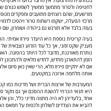
בכמחצית מהרצועה. אין מדובר בהערה אנקדוטל
לחטיפה ולטרור מתמשך ממשיך לשמש כגורם שלטו
מורשעים, שהם רוצחים מתועבים ומפקדים מנוסים,
מרכזי הפעלה, ישקמו רשתות טרור ויהפכו לדמו
בעזה בלבד אלא תורגש גם ביהודה ושומרון, שם על
בעיה קריטית נוספת היא היעדר פירוז אמיתי. 
מעניק שקט זמני, אך כל עוד הזרוע הצבאית של
נותרת מאורגנת, מדובר לכל היותר בהפוגה. הארג
הזמן להתארגן מחדש, לחדש מלאים ולהתכונן לס
אם לא יתקיים פירוז מלא, הרי שאין כאן סיום א
אותה מלחמה ארוכה במקטעים.
המעורבות של ארצות הברית ושל מדינות כמו קט
היא תנאי הכרחי להשגת ההסכם אך גם מקור סיכ
אחד, בלעדיהן לא היה מתווה מדיני כלל, והן אלה
להביא את הצדדים לשולחן ולכפות על חמאס הס