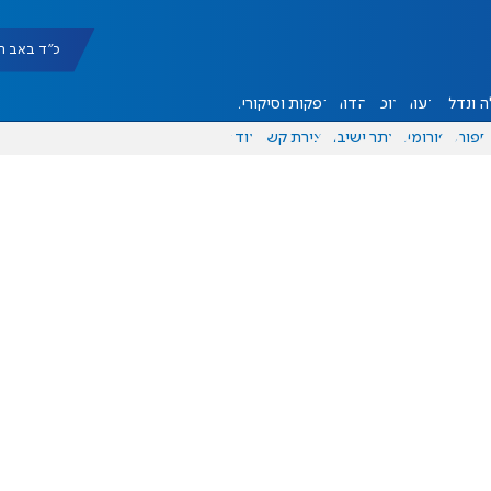
כ"ד באב תשפ"ו |
 ונדל"ן
דעות
אוכל
יהדות
הפקות וסיקורים
ספורט
פורומים
אתר ישיבה
יצירת קשר
עוד