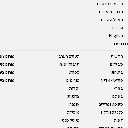
מדיניות פרטיות
הצהרת נגישות
המייל האדום
עברית
English
מדורים
חדשות
העולם הערבי
פורום צע
מבזקים
תרבות ופנאי
פורום נשו
ביטחוני
ספורט
פורום בי
פוליטי-מדיני
פורומים
פורום בי
בארץ
יהדות
בעולם
צרכנות
משפט ופלילים
אופנה
כלכלה ונדל"ן
מוסיקה
דעות
פיוטקאסט