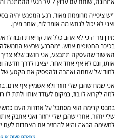
אחרונה, שוחח עם ערוץ 7 על רגעי ההמתנה וההתרגשות.
"יש ציפייה מרוממת מאוד. רגע המפגש יהיה בס
ואני לא יכול לנחש מה אומר לו", אומר מירן.
מירן מודה כי לא אהב כלל את קריאות הבוז לר
בכיכר החטופים אמש. "מהרגע שראש הממשלה 
האישור שהעסקה תתבצע, אני חושב שלא צריך י
אותו, וגם לא אף אחד אחר. יצאנו לדרך חדשה וצ
למוד של שמחה ואהבה ולהפסיק את הקטע של 'נ
אני שמח שהבן שלי חוזר ולא אשמיץ אף אדם. ב
למה לקרוא לו בוז, במקום לעודד אותו ולתת לו רו
במבט קדימה הוא מסתכל על אחדות העם כמשימ
שלי יחזור. אחרי שהבן שלי יחזור ואני אחבק אות
למשימה הבאה והיא להחזיר את האחדות לעם יש
מצאתם טעות או פרס