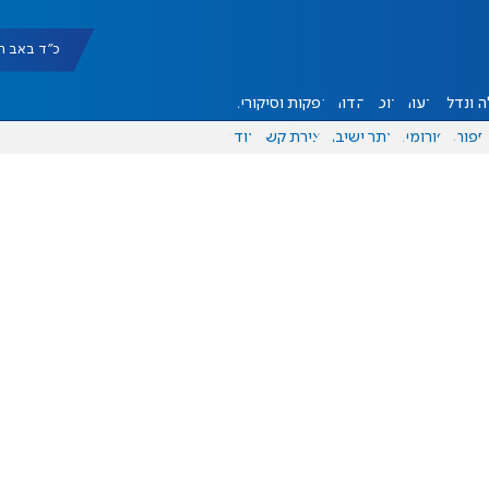
כ"ד באב תשפ"ו |
 ונדל"ן
דעות
אוכל
יהדות
הפקות וסיקורים
ספורט
פורומים
אתר ישיבה
יצירת קשר
עוד