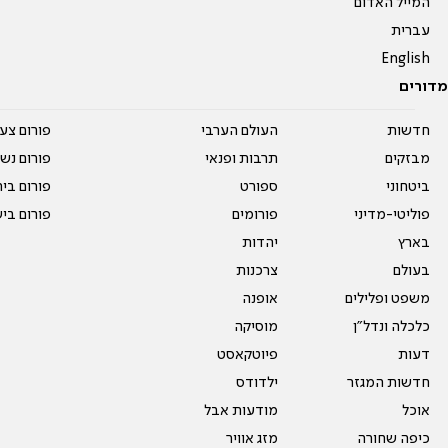
המייל האדום
עברית
English
מדורים
חדשות
העולם הערבי
פורום צע
מבזקים
תרבות ופנאי
פורום נשו
ביטחוני
ספורט
פורום בי
פוליטי-מדיני
פורומים
פורום בי
בארץ
יהדות
בעולם
צרכנות
משפט ופלילים
אופנה
כלכלה ונדל"ן
מוסיקה
דעות
פיוטקאסט
חדשות המגזר
ילדודס
אוכל
מודעות אבל
כיפה שחורה
מזג אוויר