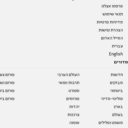
פרסמו אצלנו
תנאי שימוש
מדיניות פרטיות
הצהרת נגישות
המייל האדום
עברית
English
מדורים
חדשות
העולם הערבי
פורום צע
מבזקים
תרבות ופנאי
פורום נשו
ביטחוני
ספורט
פורום בי
פוליטי-מדיני
פורומים
פורום בי
בארץ
יהדות
בעולם
צרכנות
משפט ופלילים
אופנה