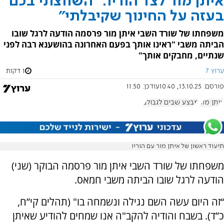
איתן מור לצד הוריו: "השווצתי בכם
בעזה על החינוך שקיבלתי"
משפחתו של שורד השבי איתן מור פרסמה הודעה לרגל שובו
הביתה משבי "ראינו אותך בפעם האחרונה בהושענא רבה לפני
שנתיים, מחבקים אותך"
ערוץ 7
1 דקות
פורסם:
13.10.25, 10:40
עודכן:
11:50
איתן מור
מבצע שבים לגבולם
תיעוד ראשון של איתן מור עם הוריו
משפחתו של שורד השבי איתן מור פרסמה הבוקר (שני)
הודעה לרגל שובו הביתה משבי חמאס.
“זה היום עשה השם נגילה ונשמחה בו" (תהלים קי”ח,
כ”ד). בשבח והודיה להקב"ה אנו שמחים להודיע שאיתן