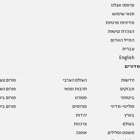
פרסמו אצלנו
תנאי שימוש
מדיניות פרטיות
הצהרת נגישות
המייל האדום
עברית
English
מדורים
חדשות
העולם הערבי
פורום צע
מבזקים
תרבות ופנאי
פורום נשו
ביטחוני
ספורט
פורום בי
פוליטי-מדיני
פורומים
פורום בי
בארץ
יהדות
בעולם
צרכנות
משפט ופלילים
אופנה