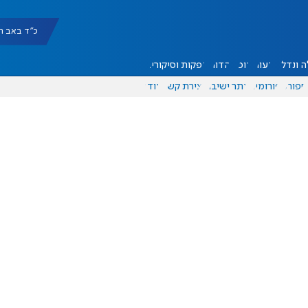
כ"ד באב תשפ"ו |
 ונדל"ן
דעות
אוכל
יהדות
הפקות וסיקורים
ספורט
פורומים
אתר ישיבה
יצירת קשר
עוד