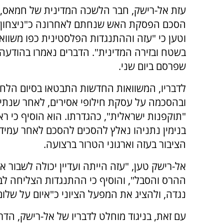
עזת אל-רישק, חבר הלשכה המדינית של חמאס, 
הסכם הפסקת האש שנחתם לאחרונה כ"ניצחון פ
וטען כי "עזה וההתנגדות הפלסטינית כפו משווא
בשטח ובזירה המדינית". הדברים נאמרו בהודע
שפרסם ביום שני.
לדבריו, המשוואות החדשות התבטאו בסיום הלח
ובהסכמה על עסקת חילופי אסירים, לאחר שנתי
"תוקפנות ישראלית", כהגדרתו. הוא הוסיף כי 
בנימין נתניהו נאלץ להסכים להסכם לאחר עמיד
הציבור בעזה וארגוני הטרור ברצועה.
אל-רישק טען, "עזה הייתה ועדיין יכולה לשבור 
ההרס והסבל", והוסיף כי ההתנגדות הצליחה ל
נגדה, ולהציג את המפעל הציוני כ"איום על שלום ו
עם זאת, בניגוד מוחלט לדבריו של אל-רישק, הד