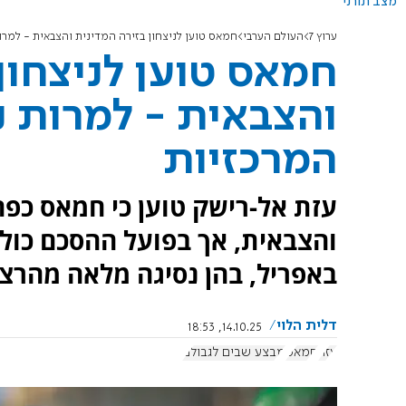
מצב תורני
ערוץ 7
העולם הערבי
חמאס טוען לניצחון בזירה המדינית והצבאית - למר
חמאס טוען לניצחון
והצבאית - למרות 
המרכזיות
עזת אל-רישק טוען כי חמאס כפה
והצבאית, אך בפועל ההסכם כולל
באפריל, בהן נסיגה מלאה מהר
דלית הלוי
14.10.25, 18:53
עזה
חמאס
מבצע שבים לגבולם