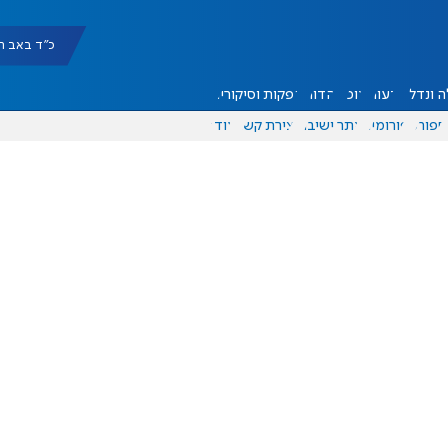
כ"ד באב תשפ"ו |
 ונדל"ן
דעות
אוכל
יהדות
הפקות וסיקורים
ספורט
פורומים
אתר ישיבה
יצירת קשר
עוד