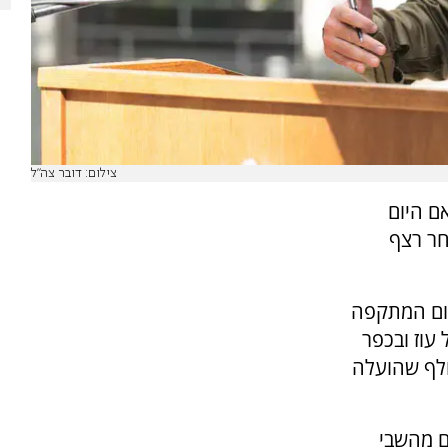
צילום: דובר צה"ל
ם היום
חר רצף
יום המתקפה
עוז ובכפר
ולף שהועלה
ם מהשבי