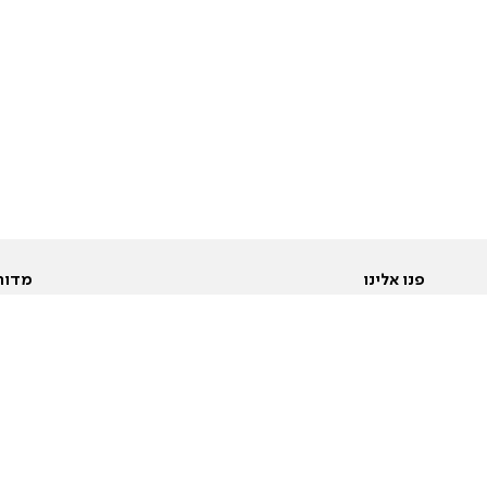
פנו אלינו
מדור
אודות
Pусский
חד
יצירת קשר
عربية
מב
פרסמו אצלנו
בי
תנאי שימוש
פו
מדיניות פרטיות
בא
הצהרת נגישות
בע