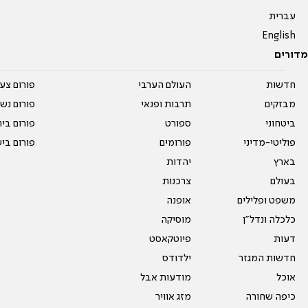
עברית
English
מדורים
חדשות
העולם הערבי
פורום צע
מבזקים
תרבות ופנאי
פורום נשו
ביטחוני
ספורט
פורום בי
פוליטי-מדיני
פורומים
פורום בי
בארץ
יהדות
בעולם
צרכנות
משפט ופלילים
אופנה
כלכלה ונדל"ן
מוסיקה
דעות
פיוטקאסט
חדשות המגזר
ילדודס
אוכל
מודעות אבל
כיפה שחורה
מזג אוויר