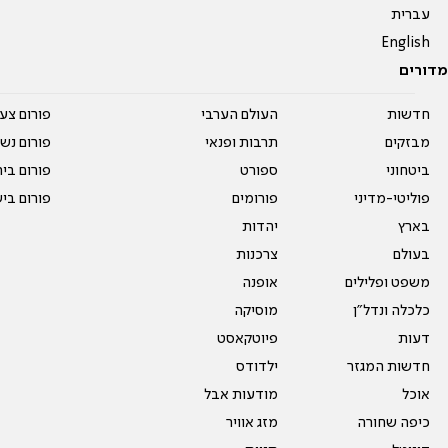
עברית
English
מדורים
חדשות
העולם הערבי
פורום צע
מבזקים
תרבות ופנאי
פורום נשו
ביטחוני
ספורט
פורום בי
פוליטי-מדיני
פורומים
פורום בי
בארץ
יהדות
בעולם
צרכנות
משפט ופלילים
אופנה
כלכלה ונדל"ן
מוסיקה
דעות
פיוטקאסט
חדשות המגזר
ילדודס
אוכל
מודעות אבל
כיפה שחורה
מזג אוויר