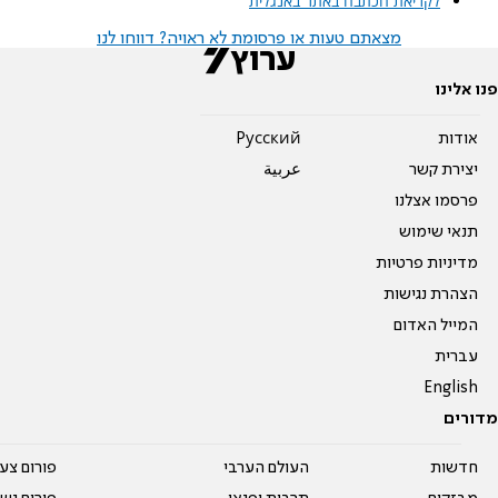
לקריאת הכתבה באתר באנגלית
מצאתם טעות או פרסומת לא ראויה? דווחו לנו
פנו אלינו
אודות
Pусский
יצירת קשר
عربية
פרסמו אצלנו
תנאי שימוש
מדיניות פרטיות
הצהרת נגישות
המייל האדום
עברית
English
מדורים
חדשות
העולם הערבי
פורום צע