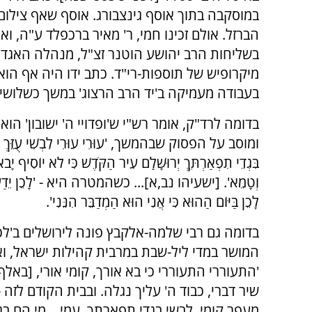
הברזל. אולם זכינו חמי, ר' מאיר ברכפלד ע"ה, ואנ
בשליחות הרב יהושע הוטנר זצ"ל, מנהלה האגדי 
מיקרופיש של תוספות-רי"ד. כתב ידו היה אף הוא ב
בעבודה מעמיקה ב'יד הרב הרצוג' במשך כשלושי
בדומה לרד"ק, אומר רש"י ש'ופדויי ה' ישובון' הוא
ומוסב על הפסוק שבהמשך, 'עוּרִי עוּרִי לִבְשִׁי עֻזֵּךְ צִיּו
בִּגְדֵי תִפְאַרְתֵּךְ יְרוּשָׁלַ͏ִם עִיר הַקֹּדֶשׁ כִּי לֹא יוֹסִיף יָ
וְטָמֵא'. [ישעיהו נב,א]... כשהמטרה היא - 'לָכֵן יֵדַע עַ
לָכֵן בַּיּוֹם הַהוּא כִּי אֲנִי הוּא הַמְדַבֵּר הִנֵּנִי'.
בדומה גם רבי שלמה-אלקבץ פונה לירושלים ב'לכה
המושר במדי ליל-שבת במרבית קהילות ישראל, וא
'התעוררי התעוררי כי בא אורך, קומי אורי, [באלף]
שיר דברי, כבוד ה' עליך נגלה. ובבית הקודם לזה 
מעפר קומי, לבשי בגדי תפארתך, עמי... מי הם ב