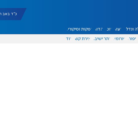
כ"ד באב תשפ"ו |
 ונדל"ן
דעות
אוכל
יהדות
הפקות וסיקורים
ספורט
פורומים
אתר ישיבה
יצירת קשר
עוד