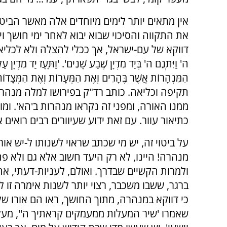
אין מתאים יותר לימים מיוחדים אלה מאשר הביט
את התקווה והסיכוי שבוא יבוא לאחר ימי חושך וי
דווקא של עם-ישראל, אך ככלי להצלה ולא לכליאה. תחילה בש
ה' וַיִּתְּנֵם ה' בְּיַד מִדְיָן שֶׁבַע שָׁנִים'. 'וַתָּעָז יַד מִדְיָן ע
הַמִּנְהָרוֹת אֲשֶׁר בֶּהָרִים וְאֶת הַמְּעָרוֹת וְאֶת 
תקיפה וכליאה. כותב רד"ק בפירושו למלה מנהרו
ממנו האורה, ומפני זה נקראו מנהרות ב'הא'. ומו
כתיאור עוור. עם זאת ידוע שעיוורים רבים רואים 
על ביטוי זה, יש מי שכתב שראוי לשנותו ל-יש א
מנהרה! היינו, לא רק היעד חשוב אלא גם ולא פחו
ולמרות הקשיים שבדרך. ואולם, לעניות-דעתי, אחר
ברגר, ששבו משכבר, רצוי יותר לשנות אימרה זו 
כי דווקא במנהרה, מתוך החושך, ראו הם אורו של 
שאמרו 'שיר המעלות ממעמקים קראתיך ה'', מעל ב