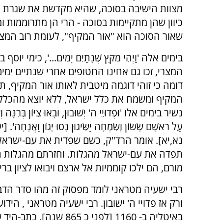
מצוות הישיבה בסוכה, שהיא מקדשת את שגרת ח
כיוון שהן מתקיימות בסוכה - הרי הן מתרוממות 
שאור הסוכה הוא "אור המקיף", לעומת רוב המצוו
בימים אלה 'וַיְהִי מִקֵּץ שְׁנָתַיִם יָמִים...', כימי יוס
המצרי, זכו גם אחינו החטופים אחרי שנתיים ימים
דומה כי זוהי דוגמה מיטבית לאותו אור המקיף, 
המקיף ומשמח את כלל ישראל, ללא יוצא מהכלל. 
נשיר בימים אלו 'וּפְדוּיֵי ה' יְשׁוּבוּן, וּבָאוּ צִיּוֹן בְּרִנָּה 
עַל רֹאשָׁם שָׂשׂוֹן וְשִׂמְחָה יַשִּׂיגוּן נָסוּ יָגוֹן וַאֲנָחָה'.
נא,יא]. אומר הרד"ק, כשם שפדית את עם-ישראל 
תפדה את עם-ישראל מהגלות. וחזרתם מהגלות 
מורם, הם ילכו קוממיות אל ארצם ויבואו לציון ברי
רבי ישעיה מטראני לומד מפסוק זה מהו סדר הדב
ורק אז פדויי ה' ישובון. רבי ישעיה מטראני , היד
באיטליה ב- 1160 [לפני כ 