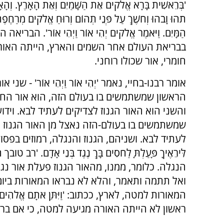
'בְּרֵאשִׁית בָּרָא אֱלֹקים אֵת הַשָּׁמַיִם וְאֵת הָאָרֶץ. וְהָא
תֹהוּ וָבֹהוּ וְחֹשֶׁךְ עַל פְּנֵי תְהוֹם וְרוּחַ אֱלֹקים מְרַחֶפֶת
הַמָּיִם. וַיֹּאמֶר אֱלֹקים יְהִי אוֹר וַיְהִי אוֹר'. הבריא
בבריאת העולם אחר השמים והארץ, הייתה האור.
חומרי, אור שכולו רוחני.
אומר רבנו-בחיי, נאמר 'יְהִי אוֹר וַיְהִי אוֹר' - שני או
הראשון שמשתמשים בו בעולם הזה, הוא אור הח
והשני הוא האור הגנוז לצדיקים לעתיד לבא. וידוע
שמשתמשים בו בעולם-הזה נאצל מן האור הגנוז 
לעתיד לבא. ושניהם, הגנוז והנגלה, רמוזים בפסוק אחד
לִּירֵאֶיךָ פָּעַלְתָּ לַחֹסִים בָּךְ נֶגֶד בְּנֵי אָדָם
הנגלה. כלומר, ממנו, מהאור הגנוז פעלת אור נגלה
ואל תתמה ותאמר, והלא לא נבראו המאורות ביום ה
המאורות למטה, לארץ, ככתוב: 'וַיִּתֵּן אֹתָם אֱלֹהִים בִּ
ראשון לא הייתה האורה מגיעה למטה, כי אם ברק