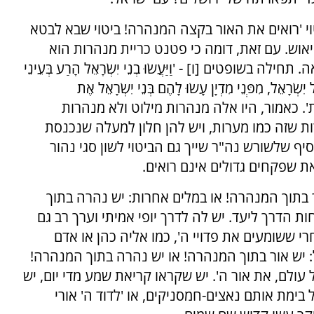
וי 'רואים את האור בקצה המנהרה! ביטוי שבא לבטא
יאוש. עם זאת, דומה כי פטנט כריית מנהרות הוא
ופטים [ו] - 'וַיַּעֲשׂוּ בְנֵי יִשְׂרָאֵל הָרַע בְּעֵינֵי
ַל יִשְׂרָאֵל, מִפְּנֵי מִדְיָן עָשׂוּ לָהֶם בְּנֵי יִשְׂרָאֵל אֶת
הַמְּצָדוֹת'. כאמור, היו אלה מנהרות מילוט ולא מנהרות
ת שזה כמו מערות, ויש להן חלון למעלה שנכנסת
סיף שלשורש נה"ר שייך גם הביטוי לשון סגי נהור
את שפקחים גדולים אינם רואים.
ור בתוך המנהרה! או במלים אחרות: יש נהרה בתוך
ת הדרך ליעד. יש לה לדרך יופי אמיתי וערך רב גם
י ששומעים את פדויי ה', כמו אליה כהן או אדם
ל: יש אור בתוך המנהרה! או יש נהרה בתוך המנהרה!
עולם, את אור ה'. יש שקראו קריאת שמע מדי יום, יש
ימת אותם נאצים-חמסניקים, או 'לדוד ה' אורי