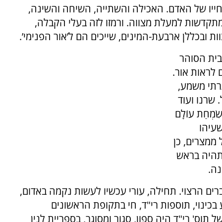
ייו של האדם. האכילה והשתייה, השיחה והשינה,
ומתקדשות למעלת מצווה. ורמזו לזה בעלי הקבלה,
ת ובכללן ארבעת-המינים, שייכים הם ל’אור הפנימי’.
ף בבית הסוהר
 לראות אור.
תרתי משמע,
שרנו ועוד
וְשִׂמְחַת עוֹלָם
 [ישעיהו
ממצרים, כן
תהיה בראש
נה.
רים הרצוי. תחילה, עורי עכשיו לעשות נקמה באדום,
וע בכינוי, תוספות רי"ד, חי בתקופת הראשונים
865 שנה]. כתב-היד של תוס' רי"ד היה ספון, סגור ומסוגר, בספריית לנין