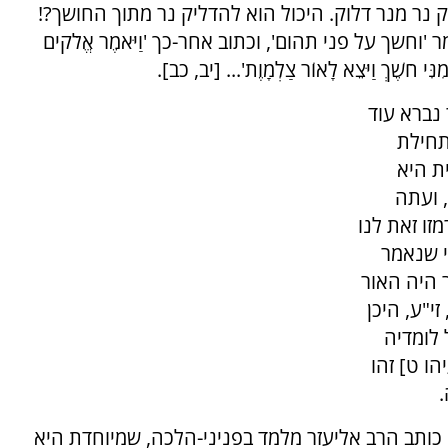
ק נר מנר דלוק. היכול הוא להדליק נר מתוך החושך?!
ך על פני תהום', וכתוב אחר-כך 'וַיֹּאמֶר אֱלֹקים
 חֹשֶׁךְ וַיֹּצֵא לָאוֹר צַלְמָוֶת'... [יב, כב].
 נברא עוד
 תחילת
ת היא
 ועתה
מזו זאת לנו
י שנאמר
ר היה האור
י"ע, היכן
ל לומדיה
הו ט] זהו
.
 כותב הרב אליעזר מלמד בפניני-הלכה, שמיוחדת היא