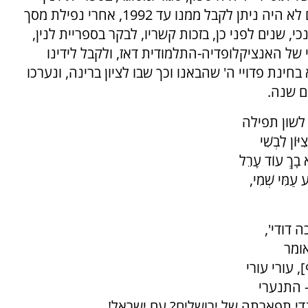
במוסקבה בתוך אוסף גינצבורג. אוסף שאף צילום לא היה ניתן לקבל ממנו עד 1992, אחרי נפילת מסך
כי, שנים לפני כן, בזכות קשריו, לבקר בספריית לנין,
של האנציקלופדיה-התלמודית דאז, ולקבל לידינו
חינת פדויי ה' שהבאנו וכך שבו לציון ברינה, ונערכו
ם שנה.
 לשון תפילה
ֹן לִבְשִׁי
בֹא בָךְ עוֹד עָרֵל
מִּי שְׁמִי,
 דודי',
ומר
, עורי עורי
- התנערי
גדי תפארתה של ירושלים? עם ישראל!