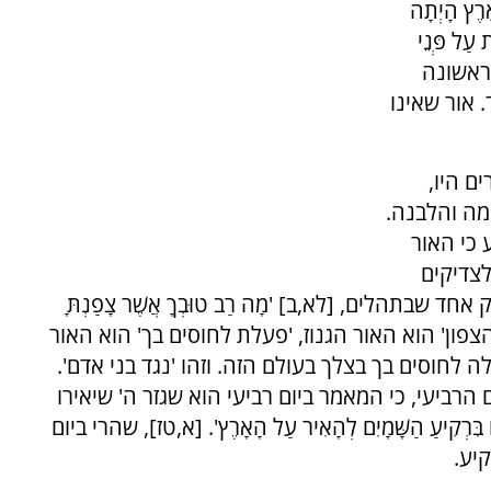
ָרֶץ הָיְתָה
 עַל פְּנֵי
ה הראשונה
 אור שאינו
רים היו,
מה והלבנה.
 כי האור
לצדיקים
 שבתהלים, [לא,ב] 'מָה רַב טוּבְךָ אֲשֶׁר צָפַנְתָּ
. 'רב טובך הצפון' הוא האור הגנוז, 'פעלת לחוסים בך' הוא האור
 לחוסים בך בצלך בעולם הזה. וזהו 'נגד בני אדם'.
רביעי, כי המאמר ביום רביעי הוא שגזר ה' שיאירו
רְקִיעַ הַשָּׁמָיִם לְהָאִיר עַל הָאָרֶץ'. [א,טז], שהרי ביום
יע.