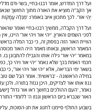
ועל דרך המדרש, אומר רבנו-בחיי, בשר-ודם מדלי
אך הקב"ה מוציא את האורה מתוך החושך שנאמר 'וחש
יְהִי אוֹר'. לכך מתכוון איוב באומרו: 'מְגַלֶּה עֲמֻקוֹת מִנִּי
ועל דרך הקבלה, ממשיך רבנו-בחיי ואומר שהאור
לפני השמים והארץ. 'יהי אור ויהי אור' היינו, אין
הוויית האור הזה בפסוק זה, כי כבר המלה בראשי
המאמר הראשון, ובאותו מאמר היה האור מכוסה,
במאמר 'יהי אור' גילה אותו והגבילו להתבונן בו. ר
חכמי האמת בכך שלא נאמר 'יהי אור ויהי כן', כפ
בשאר ימי הבריאה, אלא 'יהי אור ויהי אור', כי כב
במילה הראשונה - 'בראשית'. אומר הבל שם טוב, ז
גנוז אותו אור לצדיקים, היכן גנזו? בתורה. ולכן ע
נאמר, 'העם ההולכים בחושך ראו אור גדול' [ישעי
האור שנברא ביום הראשון וגנזו ה' ללומדי התורה
בשבוע החולף סיימנו לחגוג את חג-הסוכות, עליו