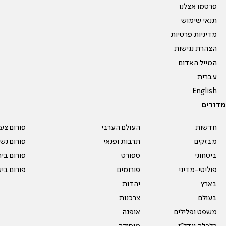
פרסמו אצלנו
תנאי שימוש
מדיניות פרטיות
הצהרת נגישות
המייל האדום
עברית
English
מדורים
חדשות
העולם הערבי
פורום צע
מבזקים
תרבות ופנאי
פורום נשו
ביטחוני
ספורט
פורום בי
פוליטי-מדיני
פורומים
פורום בי
בארץ
יהדות
בעולם
צרכנות
משפט ופלילים
אופנה